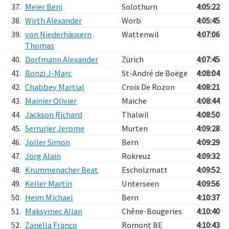
37.
Meier Beni
Solothurn
4:05:22
38.
Wirth Alexander
Worb
4:05:45
39.
von Niederhäusern
Wattenwil
4:07:06
Thomas
40.
Dorfmann Alexander
Zürich
4:07:45
41.
Bonzi J-Marc
St-André de Boëge
4:08:04
42.
Chabbey Martial
Croix De Rozon
4:08:21
43.
Mainier Olivier
Maiche
4:08:44
44.
Jackson Richard
Thalwil
4:08:50
45.
Serrurier Jerome
Murten
4:09:28
46.
Joller Simon
Bern
4:09:29
47.
Jörg Alain
Rokreuz
4:09:32
48.
Krummenacher Beat
Escholzmatt
4:09:52
49.
Keller Martin
Unterseen
4:09:56
50.
Heim Michael
Bern
4:10:37
51.
Maksymec Allan
Chêne-Bougeries
4:10:40
52.
Zanella Franco
Romont BE
4:10:43