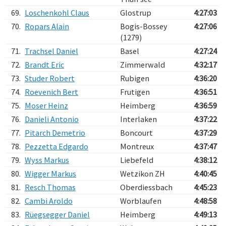
69.
Loschenkohl Claus
Glostrup
4:27:03
70.
Ropars Alain
Bogis-Bossey
4:27:06
(1279)
71.
Trachsel Daniel
Basel
4:27:24
72.
Brandt Eric
Zimmerwald
4:32:17
73.
Studer Robert
Rubigen
4:36:20
74.
Roevenich Bert
Frutigen
4:36:51
75.
Moser Heinz
Heimberg
4:36:59
76.
Danieli Antonio
Interlaken
4:37:22
77.
Pitarch Demetrio
Boncourt
4:37:29
78.
Pezzetta Edgardo
Montreux
4:37:47
79.
Wyss Markus
Liebefeld
4:38:12
80.
Wigger Markus
Wetzikon ZH
4:40:45
81.
Resch Thomas
Oberdiessbach
4:45:23
82.
Cambi Aroldo
Worblaufen
4:48:58
83.
Rüegsegger Daniel
Heimberg
4:49:13