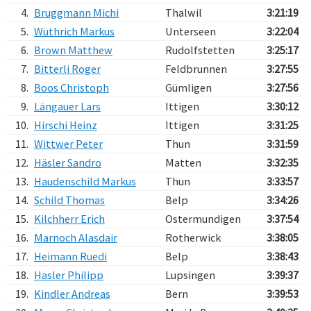
4.
Bruggmann Michi
Thalwil
3:21:19
5.
Wüthrich Markus
Unterseen
3:22:04
6.
Brown Matthew
Rudolfstetten
3:25:17
7.
Bitterli Roger
Feldbrunnen
3:27:55
8.
Boos Christoph
Gümligen
3:27:56
9.
Längauer Lars
Ittigen
3:30:12
10.
Hirschi Heinz
Ittigen
3:31:25
11.
Wittwer Peter
Thun
3:31:59
12.
Häsler Sandro
Matten
3:32:35
13.
Haudenschild Markus
Thun
3:33:57
14.
Schild Thomas
Belp
3:34:26
15.
Kilchherr Erich
Ostermundigen
3:37:54
16.
Marnoch Alasdair
Rotherwick
3:38:05
17.
Heimann Ruedi
Belp
3:38:43
18.
Hasler Philipp
Lupsingen
3:39:37
19.
Kindler Andreas
Bern
3:39:53