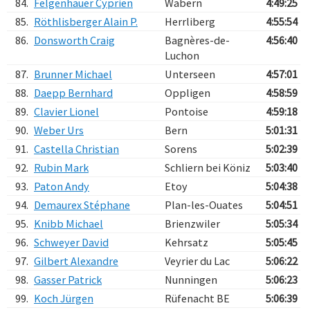
84.
Felgenhauer Cyprien
Wabern
4:49:25
85.
Röthlisberger Alain P.
Herrliberg
4:55:54
86.
Donsworth Craig
Bagnères-de-
4:56:40
Luchon
87.
Brunner Michael
Unterseen
4:57:01
88.
Daepp Bernhard
Oppligen
4:58:59
89.
Clavier Lionel
Pontoise
4:59:18
90.
Weber Urs
Bern
5:01:31
91.
Castella Christian
Sorens
5:02:39
92.
Rubin Mark
Schliern bei Köniz
5:03:40
93.
Paton Andy
Etoy
5:04:38
94.
Demaurex Stéphane
Plan-les-Ouates
5:04:51
95.
Knibb Michael
Brienzwiler
5:05:34
96.
Schweyer David
Kehrsatz
5:05:45
97.
Gilbert Alexandre
Veyrier du Lac
5:06:22
98.
Gasser Patrick
Nunningen
5:06:23
99.
Koch Jürgen
Rüfenacht BE
5:06:39