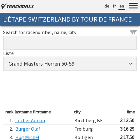
de
fr
en
L’ÉTAPE SWITZERLAND BY TOUR DE FRANCE
Search for racenumber, name, city
Liste
rank
lastname firstname
city
time
1.
Locher Adrian
Kirchberg BE
3:13:50
2.
Burger Olaf
Freiburg
3:16:29
3.
Hug Michel
Bolligen
3:17:50