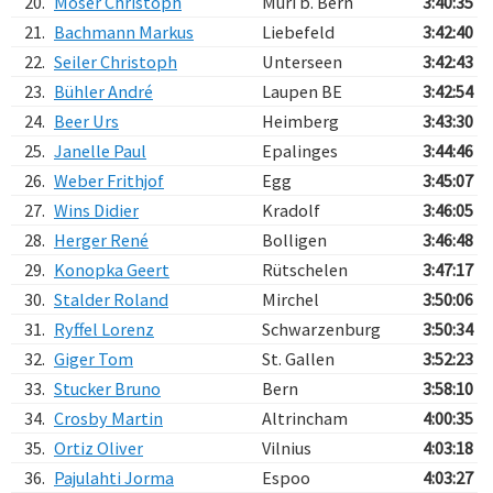
20.
Moser Christoph
Muri b. Bern
3:40:35
21.
Bachmann Markus
Liebefeld
3:42:40
22.
Seiler Christoph
Unterseen
3:42:43
23.
Bühler André
Laupen BE
3:42:54
24.
Beer Urs
Heimberg
3:43:30
25.
Janelle Paul
Epalinges
3:44:46
26.
Weber Frithjof
Egg
3:45:07
27.
Wins Didier
Kradolf
3:46:05
28.
Herger René
Bolligen
3:46:48
29.
Konopka Geert
Rütschelen
3:47:17
30.
Stalder Roland
Mirchel
3:50:06
31.
Ryffel Lorenz
Schwarzenburg
3:50:34
32.
Giger Tom
St. Gallen
3:52:23
33.
Stucker Bruno
Bern
3:58:10
34.
Crosby Martin
Altrincham
4:00:35
35.
Ortiz Oliver
Vilnius
4:03:18
36.
Pajulahti Jorma
Espoo
4:03:27