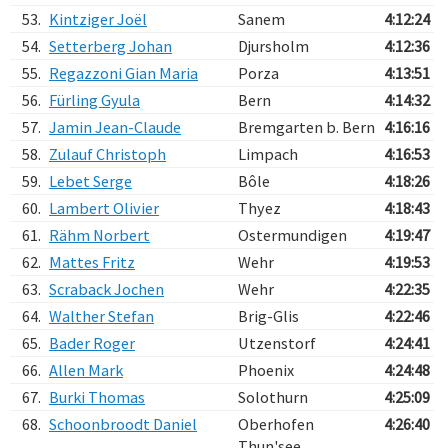
53.
Kintziger Joël
Sanem
4:12:24
54.
Setterberg Johan
Djursholm
4:12:36
55.
Regazzoni Gian Maria
Porza
4:13:51
56.
Fürling Gyula
Bern
4:14:32
57.
Jamin Jean-Claude
Bremgarten b. Bern
4:16:16
58.
Zulauf Christoph
Limpach
4:16:53
59.
Lebet Serge
Bôle
4:18:26
60.
Lambert Olivier
Thyez
4:18:43
61.
Rähm Norbert
Ostermundigen
4:19:47
62.
Mattes Fritz
Wehr
4:19:53
63.
Scraback Jochen
Wehr
4:22:35
64.
Walther Stefan
Brig-Glis
4:22:46
65.
Bader Roger
Utzenstorf
4:24:41
66.
Allen Mark
Phoenix
4:24:48
67.
Burki Thomas
Solothurn
4:25:09
68.
Schoonbroodt Daniel
Oberhofen
4:26:40
Thun'see