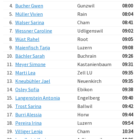
4.
Bucher Gwen
Gunzwil
08:00
5.
Müller Vivien
Rain
08:04
6.
Walser Sarina
Cham
08:41
7.
Wessner Caroline
Udligenswil
09:02
8.
Wüst Rahel
Root
09:05
9.
Maienfisch Tarja
Luzern
09:08
10.
Bächler Sarah
Buchrain
09:26
11.
Meyer Simone
Kastanienbaum
09:31
12.
Marti Lea
Zell LU
09:35
13.
Kneubühler Jael
Neuenkirch
09:35
14.
Osley Sofia
Ebikon
09:38
15.
Langenstein Antonia
Engelberg
09:40
16.
Trost Sarina
Ballwil
09:42
17.
Burri Alessia
Horw
09:44
18.
Pereira Irina
Luzern
09:54
19.
Villiger Lenja
Cham
10:34