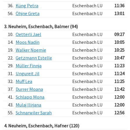
36.
Küng Petra
Eschenbach LU
11:36
56.
Öhjne Greta
Eschenbach LU
13:01
3. Neuheim, Eschenbach, Balmer (94)
10.
Oetterli Jael
Eschenbach LU
09:27
14.
Moos Nadin
Eschenbach LU
10:05
19.
Walker Noemie
Eschenbach LU
10:25
22.
Getzmann Estelle
Eschenbach LU
10:47
29.
Müller Finnja
Eschenbach LU
11:23
31.
Ungureit Jil
Eschenbach LU
11:24
32.
Muff Lea
Eschenbach LU
11:25
37.
Durrer Moana
Eschenbach LU
11:42
41.
Schlapp Mona
Eschenbach LU
12:00
43.
Mulaj Ilirjana
Eschenbach LU
12:00
55.
Schnarwiler Sarah
Eschenbach LU
12:56
4. Neuheim, Eschenbach, Hafner (120)