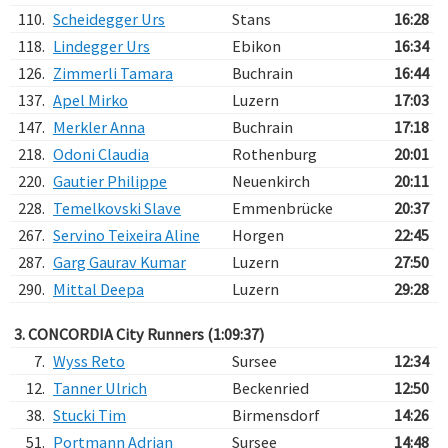
110.
Scheidegger Urs
Stans
16:28
118.
Lindegger Urs
Ebikon
16:34
126.
Zimmerli Tamara
Buchrain
16:44
137.
Apel Mirko
Luzern
17:03
147.
Merkler Anna
Buchrain
17:18
218.
Odoni Claudia
Rothenburg
20:01
220.
Gautier Philippe
Neuenkirch
20:11
228.
Temelkovski Slave
Emmenbrücke
20:37
267.
Servino Teixeira Aline
Horgen
22:45
287.
Garg Gaurav Kumar
Luzern
27:50
290.
Mittal Deepa
Luzern
29:28
3. CONCORDIA City Runners (1:09:37)
7.
Wyss Reto
Sursee
12:34
12.
Tanner Ulrich
Beckenried
12:50
38.
Stucki Tim
Birmensdorf
14:26
51.
Portmann Adrian
Sursee
14:48