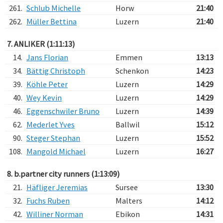
261.
Schlub Michelle
Horw
21:40
262.
Müller Bettina
Luzern
21:40
7. ANLIKER (1:11:13)
14.
Jans Florian
Emmen
13:13
34.
Bättig Christoph
Schenkon
14:23
39.
Köhle Peter
Luzern
14:29
40.
Wey Kevin
Luzern
14:29
46.
Eggenschwiler Bruno
Luzern
14:39
62.
Mederlet Yves
Ballwil
15:12
90.
Steger Stephan
Luzern
15:52
108.
Mangold Michael
Luzern
16:27
8. b.partner city runners (1:13:09)
21.
Häfliger Jeremias
Sursee
13:30
32.
Fuchs Ruben
Malters
14:12
42.
Williner Norman
Ebikon
14:31