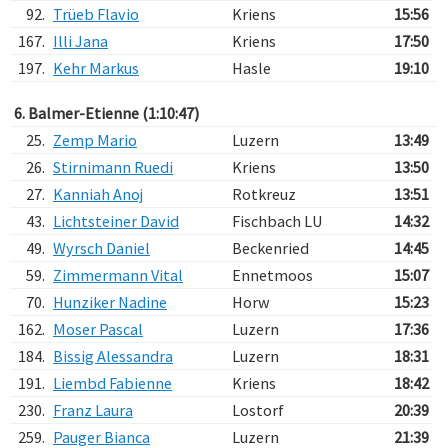
92.
Trüeb Flavio
Kriens
15:56
167.
Illi Jana
Kriens
17:50
197.
Kehr Markus
Hasle
19:10
6. Balmer-Etienne (1:10:47)
25.
Zemp Mario
Luzern
13:49
26.
Stirnimann Ruedi
Kriens
13:50
27.
Kanniah Anoj
Rotkreuz
13:51
43.
Lichtsteiner David
Fischbach LU
14:32
49.
Wyrsch Daniel
Beckenried
14:45
59.
Zimmermann Vital
Ennetmoos
15:07
70.
Hunziker Nadine
Horw
15:23
162.
Moser Pascal
Luzern
17:36
184.
Bissig Alessandra
Luzern
18:31
191.
Liembd Fabienne
Kriens
18:42
230.
Franz Laura
Lostorf
20:39
259.
Pauger Bianca
Luzern
21:39