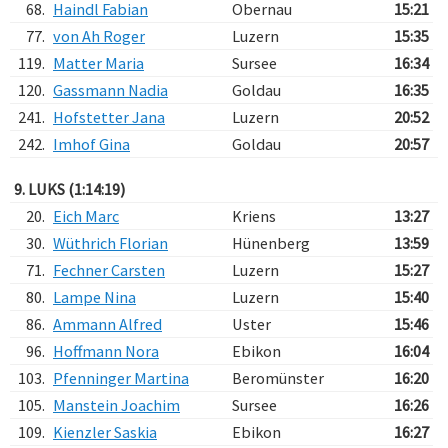
68.
Haindl Fabian
Obernau
15:21
77.
von Ah Roger
Luzern
15:35
119.
Matter Maria
Sursee
16:34
120.
Gassmann Nadia
Goldau
16:35
241.
Hofstetter Jana
Luzern
20:52
242.
Imhof Gina
Goldau
20:57
9. LUKS (1:14:19)
20.
Eich Marc
Kriens
13:27
30.
Wüthrich Florian
Hünenberg
13:59
71.
Fechner Carsten
Luzern
15:27
80.
Lampe Nina
Luzern
15:40
86.
Ammann Alfred
Uster
15:46
96.
Hoffmann Nora
Ebikon
16:04
103.
Pfenninger Martina
Beromünster
16:20
105.
Manstein Joachim
Sursee
16:26
109.
Kienzler Saskia
Ebikon
16:27