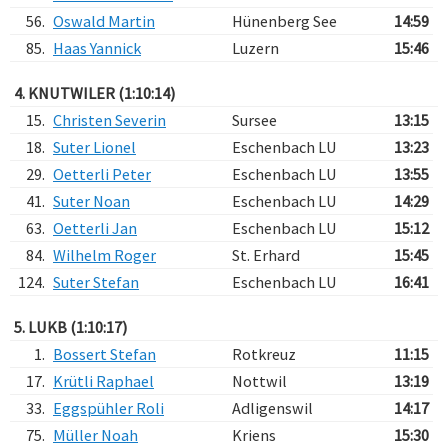
56.
Oswald Martin
Hünenberg See
14:59
85.
Haas Yannick
Luzern
15:46
4. KNUTWILER (1:10:14)
15.
Christen Severin
Sursee
13:15
18.
Suter Lionel
Eschenbach LU
13:23
29.
Oetterli Peter
Eschenbach LU
13:55
41.
Suter Noan
Eschenbach LU
14:29
63.
Oetterli Jan
Eschenbach LU
15:12
84.
Wilhelm Roger
St. Erhard
15:45
124.
Suter Stefan
Eschenbach LU
16:41
5. LUKB (1:10:17)
1.
Bossert Stefan
Rotkreuz
11:15
17.
Krütli Raphael
Nottwil
13:19
33.
Eggspühler Roli
Adligenswil
14:17
75.
Müller Noah
Kriens
15:30