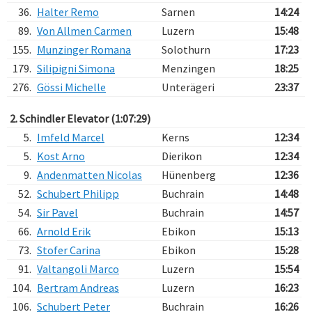
36.
Halter Remo
Sarnen
14:24
89.
Von Allmen Carmen
Luzern
15:48
155.
Munzinger Romana
Solothurn
17:23
179.
Silipigni Simona
Menzingen
18:25
276.
Gössi Michelle
Unterägeri
23:37
2. Schindler Elevator (1:07:29)
5.
Imfeld Marcel
Kerns
12:34
5.
Kost Arno
Dierikon
12:34
9.
Andenmatten Nicolas
Hünenberg
12:36
52.
Schubert Philipp
Buchrain
14:48
54.
Sir Pavel
Buchrain
14:57
66.
Arnold Erik
Ebikon
15:13
73.
Stofer Carina
Ebikon
15:28
91.
Valtangoli Marco
Luzern
15:54
104.
Bertram Andreas
Luzern
16:23
106.
Schubert Peter
Buchrain
16:26