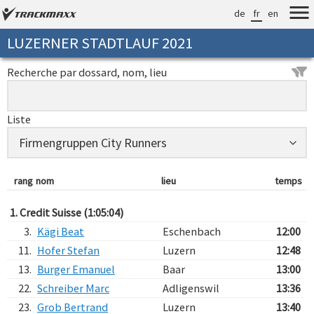
de
fr
en
LUZERNER STADTLAUF 2021
Recherche par dossard, nom, lieu
Liste
rang
nom
lieu
temps
1. Credit Suisse (1:05:04)
3.
Kägi Beat
Eschenbach
12:00
11.
Hofer Stefan
Luzern
12:48
13.
Burger Emanuel
Baar
13:00
22.
Schreiber Marc
Adligenswil
13:36
23.
Grob Bertrand
Luzern
13:40