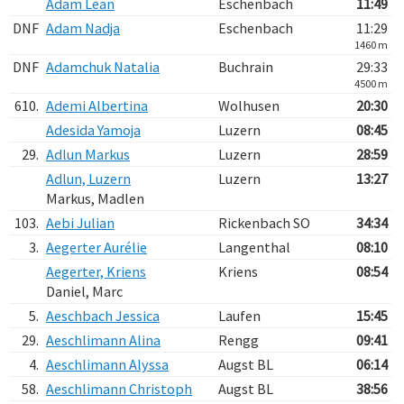
Adam Lean
Eschenbach
11:49
DNF
Adam Nadja
Eschenbach
11:29
1460 m
DNF
Adamchuk Natalia
Buchrain
29:33
4500 m
610.
Ademi Albertina
Wolhusen
20:30
Adesida Yamoja
Luzern
08:45
29.
Adlun Markus
Luzern
28:59
Adlun, Luzern
Luzern
13:27
Markus, Madlen
103.
Aebi Julian
Rickenbach SO
34:34
3.
Aegerter Aurélie
Langenthal
08:10
Aegerter, Kriens
Kriens
08:54
Daniel, Marc
5.
Aeschbach Jessica
Laufen
15:45
29.
Aeschlimann Alina
Rengg
09:41
4.
Aeschlimann Alyssa
Augst BL
06:14
58.
Aeschlimann Christoph
Augst BL
38:56