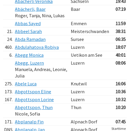
Abächerli Veronika
Sachseln
19:43
Abächerli, Baar
Baar
07:19
Roger, Tanja, Nina, Lukas
Abbas Sayed
Emmen
11:59
21.
Abbeel Sarah
Meisterschwanden
38:31
24.
Abda Ramadan
Sursee
06:35
460.
Abdulahatova Robiya
Luzern
18:07
6.
Abegg Monica
Uetikon am See
40:01
Abegg, Luzern
Luzern
08:06
Manuela, Andreas, Leonie,
Julia
275.
Abele Luca
Knutwil
16:06
173.
Abgottspon Eline
Luzern
10:36
167.
Abgottspon Lorine
Luzern
10:32
Abgottspon, Thun
Thun
10:20
Nicole, Sofia
171.
Abplanalp Fin
Alpnach Dorf
07:45
Starttime
DNS
Abplanalp Jan
Alpnach Dorf