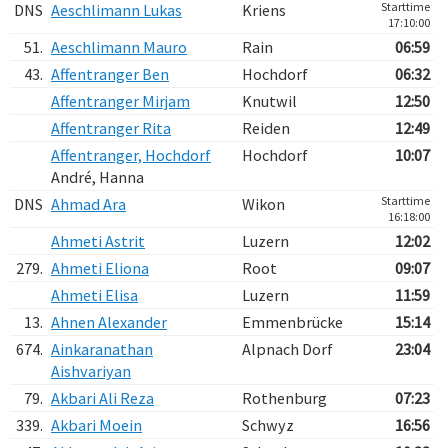
Starttime
DNS
Aeschlimann Lukas
Kriens
17:10:00
51.
Aeschlimann Mauro
Rain
06:59
43.
Affentranger Ben
Hochdorf
06:32
Affentranger Mirjam
Knutwil
12:50
Affentranger Rita
Reiden
12:49
Affentranger, Hochdorf
Hochdorf
10:07
André, Hanna
Starttime
DNS
Ahmad Ara
Wikon
16:18:00
Ahmeti Astrit
Luzern
12:02
279.
Ahmeti Eliona
Root
09:07
Ahmeti Elisa
Luzern
11:59
13.
Ahnen Alexander
Emmenbrücke
15:14
674.
Ainkaranathan
Alpnach Dorf
23:04
Aishvariyan
79.
Akbari Ali Reza
Rothenburg
07:23
339.
Akbari Moein
Schwyz
16:56