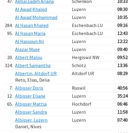
47.
Akbarzadeh Ariana
Schenkon
10:33
Al Awad Khaled
Luzern
08:30
Al Awad Mohammad
Luzern
10:35
284.
Al Hasan Khaled
Eschenbach LU
09:16
95.
Al Hasan Maria
Eschenbach LU
12:43
Al Hassoun Ali
Luzern
12:22
Alazar Muse
Luzern
09:40
20.
Albert Malou
Hergiswil NW
09:52
324.
Albert Samantha
Schötz
13:36
Albertin, Altdorf UR
Altdorf UR
08:29
Reto, Elias, Delia
7.
Albisser Doris
Ruswil
40:56
12.
Albisser Eliane
Luzern
35:24
65.
Albisser Mattia
Hochdorf
06:46
Albisser Sandra
Luzern
11:58
Albisser, Luzern
Luzern
07:40
Daniel, Nives