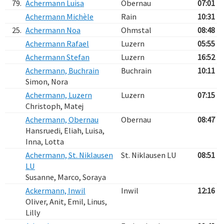
79.
Achermann Luisa
Obernau
07:01
Achermann Michèle
Rain
10:31
25.
Achermann Noa
Ohmstal
08:48
Achermann Rafael
Luzern
05:55
Achermann Stefan
Luzern
16:52
Achermann, Buchrain
Buchrain
10:11
Simon, Nora
Achermann, Luzern
Luzern
07:15
Christoph, Matej
Achermann, Obernau
Obernau
08:47
Hansruedi, Eliah, Luisa,
Inna, Lotta
Achermann, St. Niklausen
St. Niklausen LU
08:51
LU
Susanne, Marco, Soraya
Ackermann, Inwil
Inwil
12:16
Oliver, Anit, Emil, Linus,
Lilly