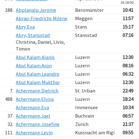
16:18:00
188.
Abplanalp Jerome
Beromünster
10:41
Abrao-Friedrichs Milene
Meggen
11:57
Abry Eva
Stans
15:17
Abry, Stansstad
Stansstad
07:16
Christina, Daniel, Livio,
Timon
Abul Kalam Alanis
Luzern
12:30
Abul Kalam Aron
Luzern
08:16
Abul Kalam Leandro
Luzern
06:32
Abul Kalam Mukthar
Luzern
12:30
7.
Achermann Dietrich
St. Urban
22:49
488.
Achermann Elvira
Luzern
18:24
Achermann Eva
Immensee
10:34
37.
Achermann Jael
Buchrain
06:57
32.
Achermann Josefine
Zürich
21:37
111.
Achermann Levin
Küssnacht am Rigi
09:55