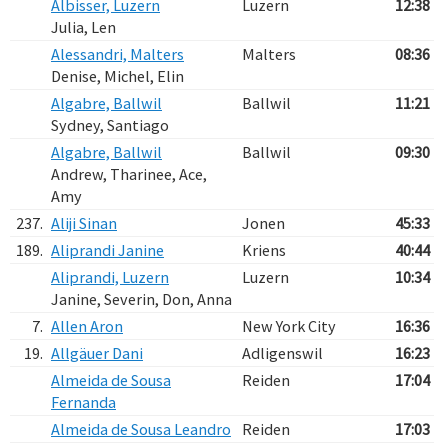
Albisser, Luzern
Luzern
12:38
Julia, Len
Alessandri, Malters
Malters
08:36
Denise, Michel, Elin
Algabre, Ballwil
Ballwil
11:21
Sydney, Santiago
Algabre, Ballwil
Ballwil
09:30
Andrew, Tharinee, Ace,
Amy
237.
Aliji Sinan
Jonen
45:33
189.
Aliprandi Janine
Kriens
40:44
Aliprandi, Luzern
Luzern
10:34
Janine, Severin, Don, Anna
7.
Allen Aron
New York City
16:36
19.
Allgäuer Dani
Adligenswil
16:23
Almeida de Sousa
Reiden
17:04
Fernanda
Almeida de Sousa Leandro
Reiden
17:03