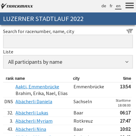
de
fr
en
LUZERNER STADTLAUF 2022
Search for racenumber, name, city
Liste
rank
name
city
time
Aakti, Emmenbrücke
Emmenbrücke
13:54
Brahim, Erika, Nael, Elias
Starttime
DNS
Abächerli Daniela
Sachseln
18:08:00
32.
Abächerli Lukas
Baar
06:17
3.
Abächerli Myriam
Rotkreuz
27:47
43.
Abächerli Nina
Baar
10:02