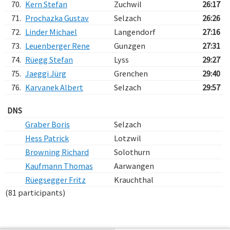
70.
Kern Stefan
Zuchwil
26:17
71.
Prochazka Gustav
Selzach
26:26
72.
Linder Michael
Langendorf
27:16
73.
Leuenberger Rene
Gunzgen
27:31
74.
Rüegg Stefan
Lyss
29:27
75.
Jaeggi Jürg
Grenchen
29:40
76.
Karvanek Albert
Selzach
29:57
DNS
Graber Boris
Selzach
Hess Patrick
Lotzwil
Browning Richard
Solothurn
Kaufmann Thomas
Aarwangen
Rüegsegger Fritz
Krauchthal
(81 participants)
Verarbeitungszeit: 13ms