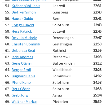
54.
Krähenbühl Janis
Lotzwil
22:31
55.
Dietiker Simon
Günsberg
22:40
56.
Hauser Guido
Bern
22:41
57.
Spiegel David
Solothurn
22:43
58.
Hess Patrick
Lotzwil
22:46
59.
De villa Michele
Derendingen
22:47
60.
Christen Dominik
Gerlafingen
22:50
61.
Uebersax Beat
Rothrist
22:59
62.
Ischi Andreas
Recherswil
23:03
63.
Gerig Olivier
Bätterkinden
23:12
64.
Berger Emil
Wiedlisbach
23:28
65.
Bugnard Denis
Lommiswil
24:02
66.
Pfund Kuno
Solothurn
24:53
67.
Rytz Cédric
Solothurn
24:58
68.
Greb Jörg
Aarau
25:04
69.
Walther Markus
Pieterlen
25:39