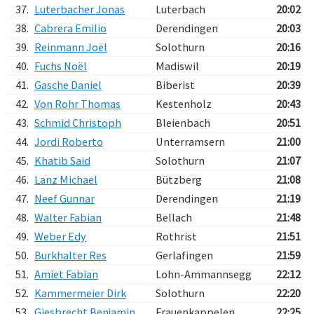
37.
Luterbacher Jonas
Luterbach
20:02
38.
Cabrera Emilio
Derendingen
20:03
39.
Reinmann Joël
Solothurn
20:16
40.
Fuchs Noël
Madiswil
20:19
41.
Gasche Daniel
Biberist
20:39
42.
Von Rohr Thomas
Kestenholz
20:43
43.
Schmid Christoph
Bleienbach
20:51
44.
Jordi Roberto
Unterramsern
21:00
45.
Khatib Said
Solothurn
21:07
46.
Lanz Michael
Bützberg
21:08
47.
Neef Gunnar
Derendingen
21:19
48.
Walter Fabian
Bellach
21:48
49.
Weber Edy
Rothrist
21:51
50.
Burkhalter Res
Gerlafingen
21:59
51.
Amiet Fabian
Lohn-Ammannsegg
22:12
52.
Kammermeier Dirk
Solothurn
22:20
53.
Giesbrecht Benjamin
Frauenkappelen
22:25