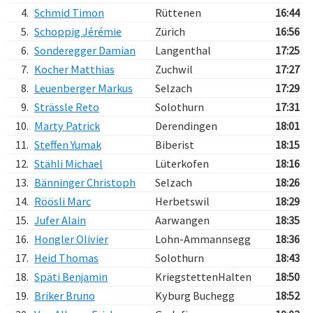
4.
Schmid Timon
Rüttenen
16:44
5.
Schoppig Jérémie
Zürich
16:56
6.
Sonderegger Damian
Langenthal
17:25
7.
Kocher Matthias
Zuchwil
17:27
8.
Leuenberger Markus
Selzach
17:29
9.
Strässle Reto
Solothurn
17:31
10.
Marty Patrick
Derendingen
18:01
11.
Steffen Yumak
Biberist
18:15
12.
Stähli Michael
Lüterkofen
18:16
13.
Bänninger Christoph
Selzach
18:26
14.
Röösli Marc
Herbetswil
18:29
15.
Jufer Alain
Aarwangen
18:35
16.
Hongler Olivier
Lohn-Ammannsegg
18:36
17.
Heid Thomas
Solothurn
18:43
18.
Späti Benjamin
KriegstettenHalten
18:50
19.
Briker Bruno
Kyburg Buchegg
18:52