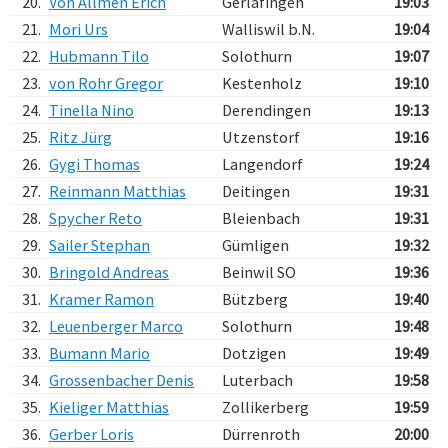
20.
Von Allmen Erich
Gerlafingen
19:03
21.
Mori Urs
Walliswil b.N.
19:04
22.
Hubmann Tilo
Solothurn
19:07
23.
von Rohr Gregor
Kestenholz
19:10
24.
Tinella Nino
Derendingen
19:13
25.
Ritz Jürg
Utzenstorf
19:16
26.
Gygi Thomas
Langendorf
19:24
27.
Reinmann Matthias
Deitingen
19:31
28.
Spycher Reto
Bleienbach
19:31
29.
Sailer Stephan
Gümligen
19:32
30.
Bringold Andreas
Beinwil SO
19:36
31.
Kramer Ramon
Bützberg
19:40
32.
Leuenberger Marco
Solothurn
19:48
33.
Bumann Mario
Dotzigen
19:49
34.
Grossenbacher Denis
Luterbach
19:58
35.
Kieliger Matthias
Zollikerberg
19:59
36.
Gerber Loris
Dürrenroth
20:00