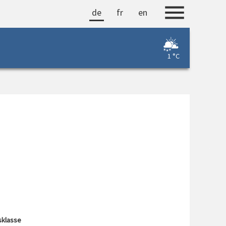
de
fr
en
1 °C
sklasse