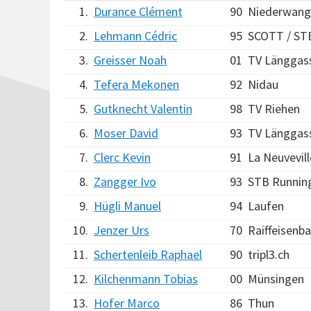
1.
Durance Clément
90
Niederwang
2.
Lehmann Cédric
95
SCOTT / STB
3.
Greisser Noah
01
TV Länggas
4.
Tefera Mekonen
92
Nidau
5.
Gutknecht Valentin
98
TV Riehen
6.
Moser David
93
TV Länggass
7.
Clerc Kevin
91
La Neuvevill
8.
Zangger Ivo
93
STB Runnin
9.
Hügli Manuel
94
Laufen
10.
Jenzer Urs
70
Raiffeisenb
11.
Schertenleib Raphael
90
tripl3.ch
12.
Kilchenmann Tobias
00
Münsingen
13.
Hofer Marco
86
Thun