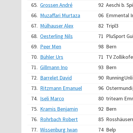
65.
Grossen André
92
Aeschi b. Sp
66.
Muzaffari Murtaza
06
Emmental In
67.
Mülhauser Alex
82
Tripl3
68.
Oesterling Nils
71
PluSport Gu
69.
Peer Men
98
Bern
70.
Bühler Urs
71
TV Zollikof
71.
Gillmann Ino
93
Bern
72.
Barrelet David
90
RunningUnl
73.
Ritzmann Emanuel
96
Ostermundi
74.
Iseli Marco
80
triteam Em
75.
Kramis Benjamin
92
Bern
76.
Rohrbach Robert
85
Rosshäuser
77.
Wissenburg Iwan
74
Belp