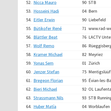
52.
Nicca Mauro
90
STB
53.
Hosseini Hadi
04
Bern
54.
Eitler Erwin
90
Liebefeld
55.
Bütikofer René
71
www.rad-we
56.
Blättler Beat
76
LACTV Unte
57.
Wolf Remo
86
Rüeggisber
58.
Kramer Michael
82
Meyriez
59.
Yonas Sem
01
Zürich
60.
Jenzer Stefan
75
Mentigslüüf
61.
Bregeon Florian
95
Évian-les-B
62.
Bieri Michael
92
OL Laufenta
63.
Strassmann Nils
93
STB Runnin
64.
Huber Matía
04
Worblaufen