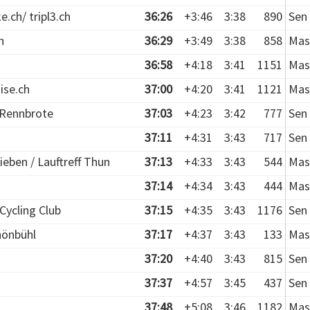
e.ch/ tripl3.ch
36:26
+3:46
3:38
890
Sen 
n
36:29
+3:49
3:38
858
Mas
36:58
+4:18
3:41
1151
Mas
ise.ch
37:00
+4:20
3:41
1121
Mas
 Rennbrote
37:03
+4:23
3:42
777
Sen 
37:11
+4:31
3:43
717
Sen 
ieben / Lauftreff Thun
37:13
+4:33
3:43
544
Mas
37:14
+4:34
3:43
444
Mas
 Cycling Club
37:15
+4:35
3:43
1176
Sen 
hönbühl
37:17
+4:37
3:43
133
Mas
37:20
+4:40
3:43
815
Sen 
37:37
+4:57
3:45
437
Sen 
37:48
+5:08
3:46
1182
Mas