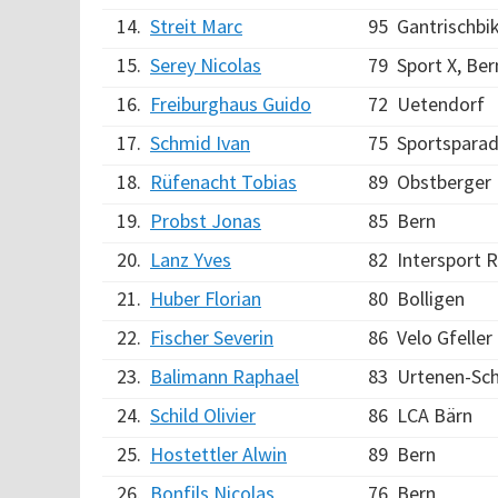
14.
Streit Marc
95
Gantrischbik
15.
Serey Nicolas
79
Sport X, Ber
16.
Freiburghaus Guido
72
Uetendorf
17.
Schmid Ivan
75
Sportsparad
18.
Rüfenacht Tobias
89
Obstberger
19.
Probst Jonas
85
Bern
20.
Lanz Yves
82
Intersport R
21.
Huber Florian
80
Bolligen
22.
Fischer Severin
86
Velo Gfeller
23.
Balimann Raphael
83
Urtenen-Sc
24.
Schild Olivier
86
LCA Bärn
25.
Hostettler Alwin
89
Bern
26.
Bonfils Nicolas
76
Bern