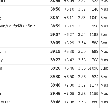
ort
38:49
+6:09
3:52
325
Mas
38:50
+6:10
3:52
148
Mas
g
38:51
+6:11
3:53
1041
Sen 
hun/Loufträff Chöniz
38:59
+6:19
3:53
956
Mas
39:07
+6:27
3:54
1188
Sen 
39:09
+6:29
3:54
588
Sen 
öniz
39:19
+6:39
3:55
689
Mas
ny
39:22
+6:42
3:56
768
Mas
en
39:26
+6:46
3:56
51098
Jun:
39:30
+6:50
3:56
524
Sen 
39:40
+7:00
3:57
1177
Mas
en
39:46
+7:06
3:58
1169
Mas
tetten
39:48
+7:08
3:58
880
Mas