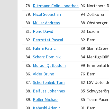
78.
Ritzmann Colin Jonathan
96
Northbern R
79.
Nicol Sebastian
94
Zollikofen
80.
Müller Andreas
88
Obstberger
81.
Peric David
03
Luzern
82.
Perrottet Pascal
82
Bern
83.
Fahrni Patric
89
SkinfitCrew
84.
Schärz Dominik
84
Mentigslüüf
85.
Muradi Qutbuddin
99
Emmental In
86.
Alder Bruno
76
Bern
87.
Schertenleib Tom
62
LSV Uetend
88.
Beifuss Johannes
85
Schwyzerör
89.
Koller Michael
85
Team Pacer
90.
Kabashi Arianit
91
Bern