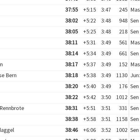
37:55
+5:15
3:47
245
Mas
38:02
+5:22
3:48
948
Sen 
38:05
+5:25
3:48
218
Sen 
38:11
+5:31
3:49
561
Mas
38:14
+5:34
3:49
661
Sen 
en
38:17
+5:37
3:49
152
Mas
se Bern
38:18
+5:38
3:49
1130
Jun:
38:20
+5:40
3:49
176
Sen 
38:22
+5:42
3:50
1012
Sen 
 Rennbrote
38:31
+5:51
3:51
331
Sen 
38:38
+5:58
3:51
1158
Sen 
daggel
38:46
+6:06
3:52
1002
Sen 