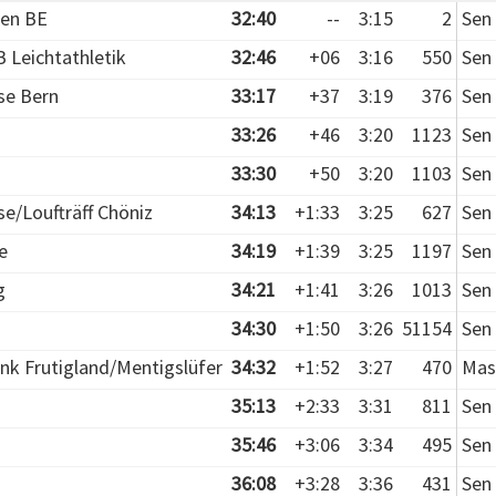
en BE
32:40
--
3:15
2
Sen 
 Leichtathletik
32:46
+06
3:16
550
Sen 
se Bern
33:17
+37
3:19
376
Sen 
33:26
+46
3:20
1123
Sen 
33:30
+50
3:20
1103
Sen 
e/Loufträff Chöniz
34:13
+1:33
3:25
627
Sen 
e
34:19
+1:39
3:25
1197
Sen 
g
34:21
+1:41
3:26
1013
Sen 
34:30
+1:50
3:26
51154
Sen 
ank Frutigland/Mentigslüfer
34:32
+1:52
3:27
470
Mas
35:13
+2:33
3:31
811
Sen 
35:46
+3:06
3:34
495
Sen 
36:08
+3:28
3:36
431
Sen 