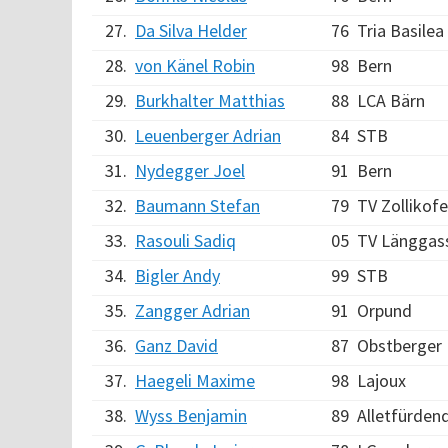
27.
Da Silva Helder
76
Tria Basilea
28.
von Känel Robin
98
Bern
29.
Burkhalter Matthias
88
LCA Bärn
30.
Leuenberger Adrian
84
STB
31.
Nydegger Joel
91
Bern
32.
Baumann Stefan
79
TV Zollikof
33.
Rasouli Sadiq
05
TV Länggas
34.
Bigler Andy
99
STB
35.
Zangger Adrian
91
Orpund
36.
Ganz David
87
Obstberger
37.
Haegeli Maxime
98
Lajoux
38.
Wyss Benjamin
89
Alletfürden