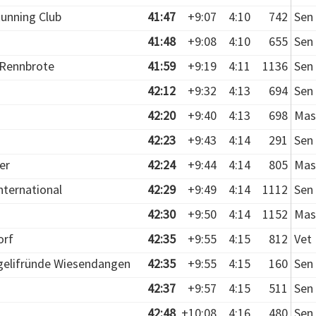
unning Club
41:47
+9:07
4:10
742
Sen 
41:48
+9:08
4:10
655
Sen 
 Rennbrote
41:59
+9:19
4:11
1136
Sen 
42:12
+9:32
4:13
694
Sen 
42:20
+9:40
4:13
698
Mas
42:23
+9:43
4:14
291
Sen 
er
42:24
+9:44
4:14
805
Mas
ternational
42:29
+9:49
4:14
1112
Sen 
42:30
+9:50
4:14
1152
Mas
orf
42:35
+9:55
4:15
812
Vet 
gelifründe Wiesendangen
42:35
+9:55
4:15
160
Sen 
42:37
+9:57
4:15
511
Sen 
42:48
+10:08
4:16
480
Sen 