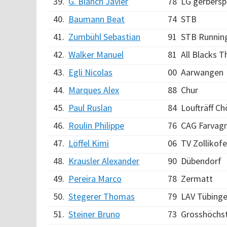
39.
G. Blanch Javier
78
LG gerbersp
40.
Baumann Beat
74
STB
41.
Zumbühl Sebastian
91
STB Runnin
42.
Walker Manuel
81
All Blacks T
43.
Egli Nicolas
00
Aarwangen
44.
Marques Alex
88
Chur
45.
Paul Ruslan
84
Loufträff Ch
46.
Roulin Philippe
76
CAG Farvag
47.
Löffel Kimi
06
TV Zollikof
48.
Krausler Alexander
90
Dübendorf
49.
Pereira Marco
78
Zermatt
50.
Stegerer Thomas
79
LAV Tübing
51.
Steiner Bruno
73
Grosshöchs