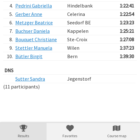
4.
Pedrini Gabriella
Hindelbank
1:22:41
5.
Gerber Anne
Celerina
1:22:54
6.
Metzger Beatrice
Seedorf BE
1:23:23
7.
Buchser Daniela
Kappelen
1:25:21
8.
Bouquet Christiane
Ste-Croix
1:27:08
9.
Stettler Manuela
Wilen
1:37:23
10.
Bütler Birgit
Bern
1:39:30
DNS
Sutter Sandra
Jegenstorf
(11 participants)
Verarbeitungszeit: 14ms
Results
Favorites
Course map