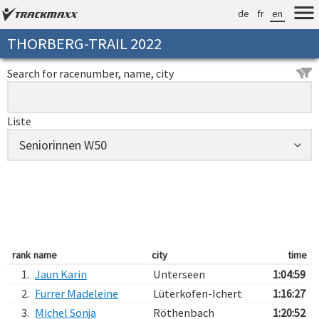
de
fr
en
THORBERG-TRAIL 2022
Search for racenumber, name, city
Liste
rank
name
city
time
1.
Jaun Karin
Unterseen
1:04:59
2.
Furrer Madeleine
Lüterkofen-Ichert
1:16:27
3.
Michel Sonja
Röthenbach
1:20:52