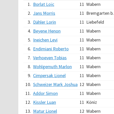
1.
Borlat Loïc
11
Wabern
2.
Jans Morris
11
Bremgarten b.
3.
Dähler Lorin
11
Liebefeld
4.
Beyene Henon
11
Wabern
5.
Ineichen Levi
11
Wabern
6.
Endimiani Roberto
11
Wabern
7.
Verhoeven Tobias
11
Wabern
8.
Wohlgemuth Marlon
11
Wabern
9.
Cimpersak Lionel
11
Wabern
10.
Schweizer Mark Joshua
12
Wabern
11.
Addor Simon
11
Wabern
12.
Kissler Luan
11
Köniz
13.
Matur Lionel
12
Wabern