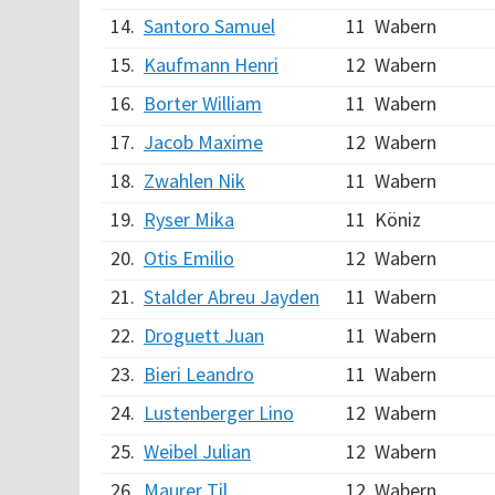
14.
Santoro Samuel
11
Wabern
15.
Kaufmann Henri
12
Wabern
16.
Borter William
11
Wabern
17.
Jacob Maxime
12
Wabern
18.
Zwahlen Nik
11
Wabern
19.
Ryser Mika
11
Köniz
20.
Otis Emilio
12
Wabern
21.
Stalder Abreu Jayden
11
Wabern
22.
Droguett Juan
11
Wabern
23.
Bieri Leandro
11
Wabern
24.
Lustenberger Lino
12
Wabern
25.
Weibel Julian
12
Wabern
26.
Maurer Til
12
Wabern