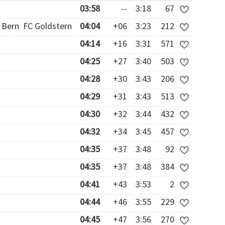
03:58
--
3:18
67
 Bern
FC Goldstern
04:04
+06
3:23
212
04:14
+16
3:31
571
04:25
+27
3:40
503
04:28
+30
3:43
206
04:29
+31
3:43
513
04:30
+32
3:44
432
04:32
+34
3:45
457
04:35
+37
3:48
92
04:35
+37
3:48
384
04:41
+43
3:53
2
04:44
+46
3:55
229
04:45
+47
3:56
270