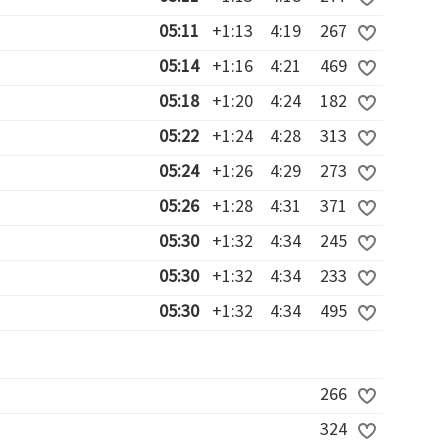
05:11
+1:13
4:19
267
05:14
+1:16
4:21
469
05:18
+1:20
4:24
182
05:22
+1:24
4:28
313
05:24
+1:26
4:29
273
05:26
+1:28
4:31
371
05:30
+1:32
4:34
245
05:30
+1:32
4:34
233
05:30
+1:32
4:34
495
266
324