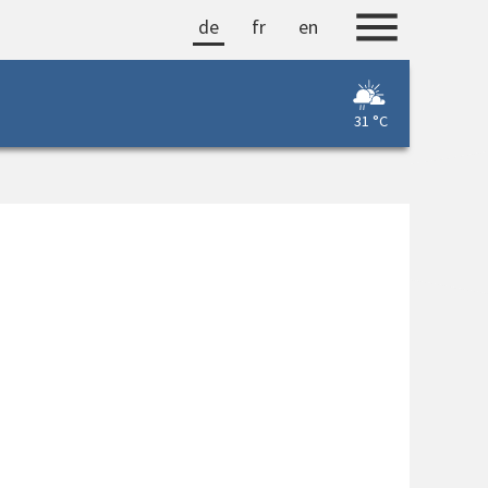
de
fr
en
31 °C