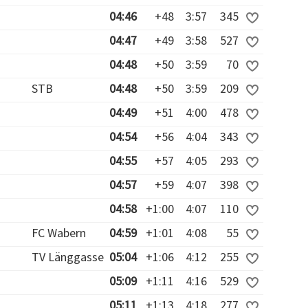
04:46
+48
3:57
345
04:47
+49
3:58
527
04:48
+50
3:59
70
STB
04:48
+50
3:59
209
04:49
+51
4:00
478
04:54
+56
4:04
343
04:55
+57
4:05
293
04:57
+59
4:07
398
04:58
+1:00
4:07
110
FC Wabern
04:59
+1:01
4:08
55
TV Länggasse
05:04
+1:06
4:12
255
05:09
+1:11
4:16
529
05:11
+1:13
4:18
277