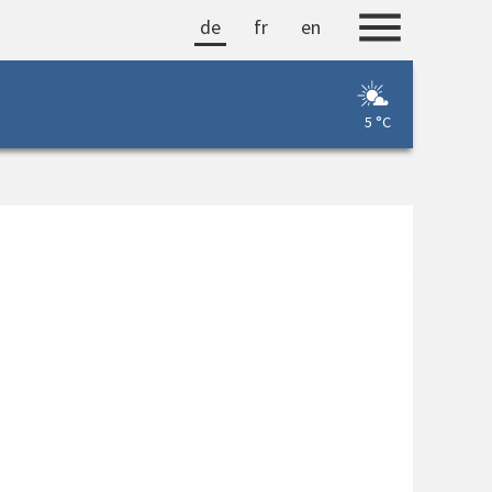
de
fr
en
5 °C