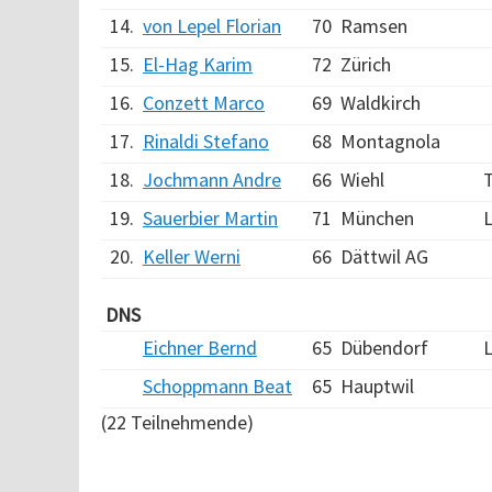
14.
von Lepel Florian
70
Ramsen
15.
El-Hag Karim
72
Zürich
16.
Conzett Marco
69
Waldkirch
17.
Rinaldi Stefano
68
Montagnola
18.
Jochmann Andre
66
Wiehl
19.
Sauerbier Martin
71
München
20.
Keller Werni
66
Dättwil AG
DNS
Eichner Bernd
65
Dübendorf
L
Schoppmann Beat
65
Hauptwil
(22 Teilnehmende)
Verarbeitungszeit: 15ms