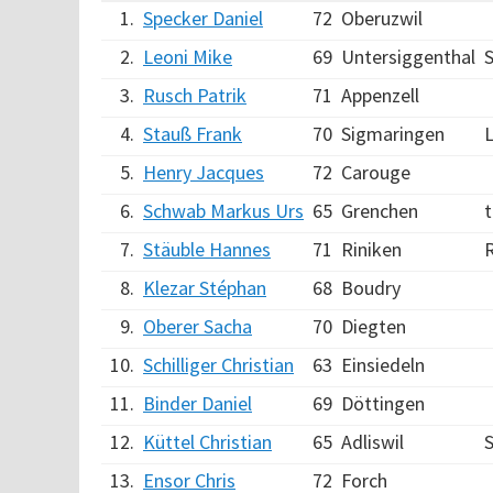
1.
Specker Daniel
72
Oberuzwil
2.
Leoni Mike
69
Untersiggenthal
3.
Rusch Patrik
71
Appenzell
4.
Stauß Frank
70
Sigmaringen
L
5.
Henry Jacques
72
Carouge
6.
Schwab Markus Urs
65
Grenchen
7.
Stäuble Hannes
71
Riniken
R
8.
Klezar Stéphan
68
Boudry
9.
Oberer Sacha
70
Diegten
10.
Schilliger Christian
63
Einsiedeln
11.
Binder Daniel
69
Döttingen
12.
Küttel Christian
65
Adliswil
S
13.
Ensor Chris
72
Forch