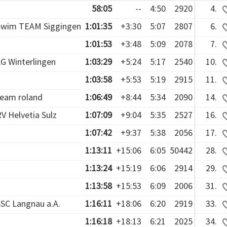
58:05
--
4:50
2920
4.
Swim TEAM Siggingen
1:01:35
+3:30
5:07
2807
6.
1:01:53
+3:48
5:09
2078
7.
G Winterlingen
1:03:29
+5:24
5:17
2540
10.
1:03:58
+5:53
5:19
2915
11.
team roland
1:06:49
+8:44
5:34
2090
14.
V Helvetia Sulz
1:07:09
+9:04
5:35
2527
16.
1:07:42
+9:37
5:38
2056
17.
1:13:11
+15:06
6:05
50442
28.
1:13:24
+15:19
6:06
2914
29.
1:13:58
+15:53
6:09
2006
31.
SC Langnau a.A.
1:16:11
+18:06
6:20
2919
33.
1:16:18
+18:13
6:21
2025
34.