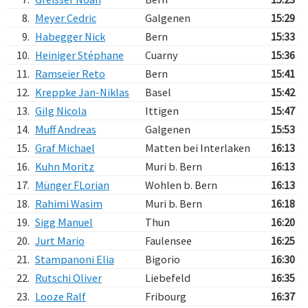
8.
Meyer Cedric
Galgenen
15:29
9.
Habegger Nick
Bern
15:33
10.
Heiniger Stéphane
Cuarny
15:36
11.
Ramseier Reto
Bern
15:41
12.
Kreppke Jan-Niklas
Basel
15:42
13.
Gilg Nicola
Ittigen
15:47
14.
Muff Andreas
Galgenen
15:53
15.
Graf Michael
Matten bei Interlaken
16:13
16.
Kuhn Moritz
Muri b. Bern
16:13
17.
Münger FLorian
Wohlen b. Bern
16:13
18.
Rahimi Wasim
Muri b. Bern
16:18
19.
Sigg Manuel
Thun
16:20
20.
Jurt Mario
Faulensee
16:25
21.
Stampanoni Elia
Bigorio
16:30
22.
Rutschi Oliver
Liebefeld
16:35
23.
Looze Ralf
Fribourg
16:37