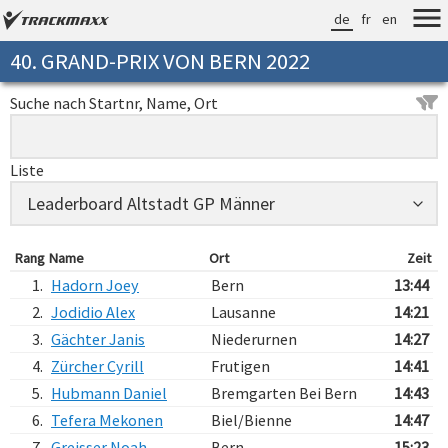
de
fr
en
40. GRAND-PRIX VON BERN 2022
Suche nach Startnr, Name, Ort
Liste
Rang
Name
Ort
Zeit
1.
Hadorn Joey
Bern
13:44
2.
Jodidio Alex
Lausanne
14:21
3.
Gächter Janis
Niederurnen
14:27
4.
Zürcher Cyrill
Frutigen
14:41
5.
Hubmann Daniel
Bremgarten Bei Bern
14:43
6.
Tefera Mekonen
Biel/Bienne
14:47
7.
Greisser Noah
Bern
15:23