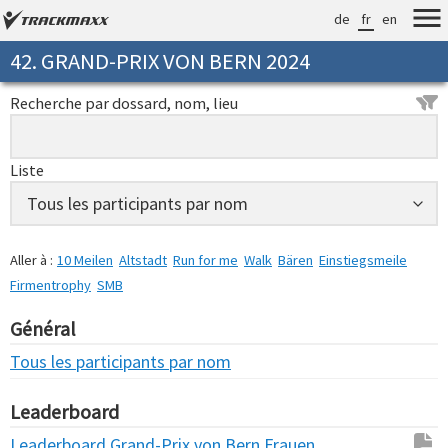
de
fr
en
42. GRAND-PRIX VON BERN 2024
Recherche par dossard, nom, lieu
Liste
Aller à :
10 Meilen
Altstadt
Run for me
Walk
Bären
Einstiegsmeile
Firmentrophy
SMB
Général
Tous les participants par nom
Leaderboard
Leaderboard Grand-Prix von Bern Frauen