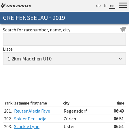
de
fr
en
GREIFENSEELAUF 2019
Search for racenumber, name, city
Liste
rank
lastname firstname
city
time
201.
Reuter Alexia Faye
Regensdorf
06:49
202.
Sokler Per Lucija
Zürich
06:51
203.
Stöckle Lynn
Uster
06:51