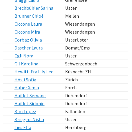
Biaggi Laura
Greifensee
Brechbühler Sarina
Uster
Brunner Chloé
Meilen
Ciccone Laura
Wiesendangen
Ciccone Mira
Wiesendangen
Corbaz Olivia
UsterUster
Däscher Laura
Domat/Ems
Egli Nora
Uster
Gil Karolina
Schwerzenbach
Hewitt-Fry Lily Leo
Küsnacht ZH
Hösli Sofía
Zürich
Huber Xenia
Forch
Huillet Servane
Dübendorf
Huillet Sidonie
Dübendorf
Kim Lopez
Fällanden
Kriegers Nisha
Uster
Lies Ella
Herrliberg