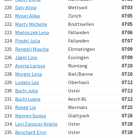
220.
Daly Alina
Wettswil
07:03
221.
Moser Alika
Zürich
07:05
222.
Marty Michelle
Brüttisellen
07:05
223.
Mielniczek Lena
Fällanden
07:06
224.
Pindel Julia
Fällanden
07:07
225.
Renggli Mascha
Ebmatingen
07:09
226.
Jäger Lina
Esslingen
07:09
227.
Aversa Larissa
Rümlang
07:10
228.
Morger Lena
Biel/Bienne
07:10
229.
Lodato Lea
Oberhasli
07:12
230.
Büchi Julia
Uster
07:12
231.
Büchi Luana
Aesch BL
07:12
232.
Rüegg Lia
Wermats
07:15
233.
Nguyen Sunisa
Glattpark
07:16
234.
Levi Zaloscer Arielle
Uster
07:18
235.
Bencharif Elyn
Uster
07:18