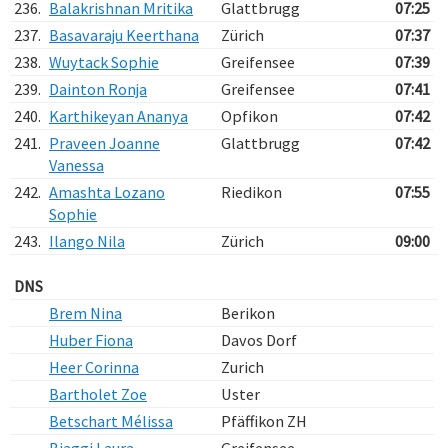
236.
Balakrishnan Mritika
Glattbrugg
07:25
237.
Basavaraju Keerthana
Zürich
07:37
238.
Wuytack Sophie
Greifensee
07:39
239.
Dainton Ronja
Greifensee
07:41
240.
Karthikeyan Ananya
Opfikon
07:42
241.
Praveen Joanne
Glattbrugg
07:42
Vanessa
242.
Amashta Lozano
Riedikon
07:55
Sophie
243.
Ilango Nila
Zürich
09:00
DNS
Brem Nina
Berikon
Huber Fiona
Davos Dorf
Heer Corinna
Zurich
Bartholet Zoe
Uster
Betschart Mélissa
Pfäffikon ZH