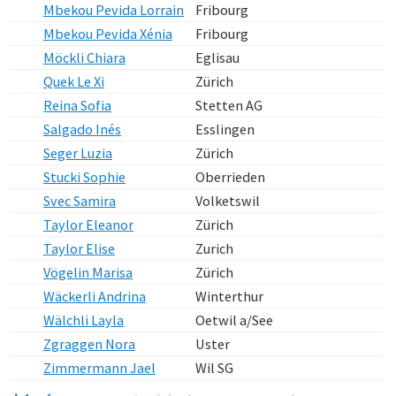
Mbekou Pevida Lorrain
Fribourg
Mbekou Pevida Xénia
Fribourg
Möckli Chiara
Eglisau
Quek Le Xi
Zürich
Reina Sofia
Stetten AG
Salgado Inés
Esslingen
Seger Luzia
Zürich
Stucki Sophie
Oberrieden
Svec Samira
Volketswil
Taylor Eleanor
Zürich
Taylor Elise
Zurich
Vögelin Marisa
Zürich
Wäckerli Andrina
Winterthur
Wälchli Layla
Oetwil a/See
Zgraggen Nora
Uster
Zimmermann Jael
Wil SG