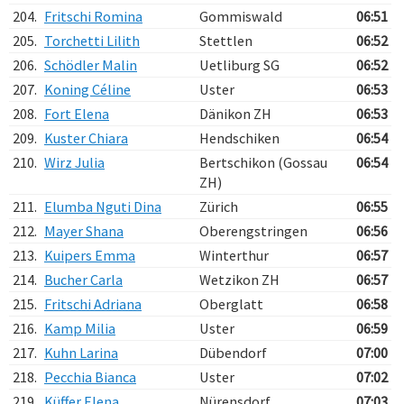
204.
Fritschi Romina
Gommiswald
06:51
205.
Torchetti Lilith
Stettlen
06:52
206.
Schödler Malin
Uetliburg SG
06:52
207.
Koning Céline
Uster
06:53
208.
Fort Elena
Dänikon ZH
06:53
209.
Kuster Chiara
Hendschiken
06:54
210.
Wirz Julia
Bertschikon (Gossau
06:54
ZH)
211.
Elumba Nguti Dina
Zürich
06:55
212.
Mayer Shana
Oberengstringen
06:56
213.
Kuipers Emma
Winterthur
06:57
214.
Bucher Carla
Wetzikon ZH
06:57
215.
Fritschi Adriana
Oberglatt
06:58
216.
Kamp Milia
Uster
06:59
217.
Kuhn Larina
Dübendorf
07:00
218.
Pecchia Bianca
Uster
07:02
219.
Küffer Elena
Nürensdorf
07:03