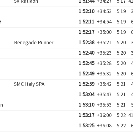
SV Rätikon
1:51:44
+34:27
5:17
4
1:52:10
+34:53
5:19
H
1:52:11
+34:54
5:19
1:52:17
+35:00
5:19
Renegade Runner
1:52:38
+35:21
5:20
1:52:40
+35:23
5:20
1:52:45
+35:28
5:20
1:52:49
+35:32
5:20
SMC Italy SPA
1:52:59
+35:42
5:21
1:53:04
+35:47
5:21
en
1:53:10
+35:53
5:21
1:53:17
+36:00
5:22
4
1:53:25
+36:08
5:22