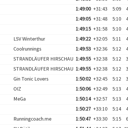
1:49:00
+31:43
5:09
1:49:05
+31:48
5:10
1:49:15
+31:58
5:10
LSV Winterthur
1:49:22
+32:05
5:11
Coolrunnings
1:49:53
+32:36
5:12
STRANDLÄUFER HIRSCHAU
1:49:55
+32:38
5:12
STRANDLÄUFER HIRSCHAU
1:49:55
+32:38
5:12
Gin Tonic Lovers
1:50:02
+32:45
5:12
OIZ
1:50:06
+32:49
5:13
MeGa
1:50:14
+32:57
5:13
1:50:27
+33:10
5:14
Runningcoach.me
1:50:47
+33:30
5:15