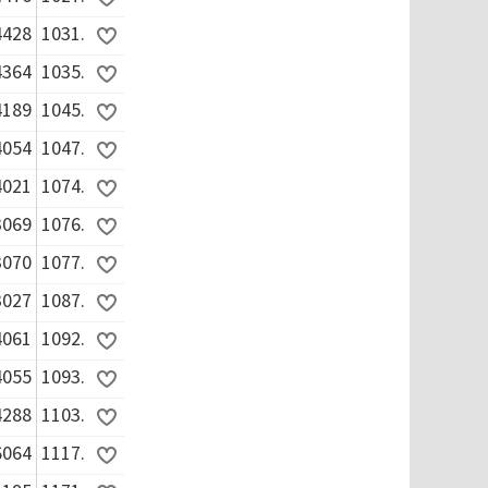
4428
1031.
4364
1035.
4189
1045.
4054
1047.
4021
1074.
3069
1076.
3070
1077.
3027
1087.
4061
1092.
4055
1093.
4288
1103.
6064
1117.