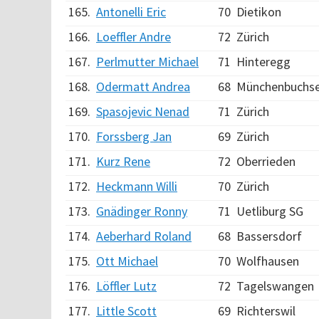
165.
Antonelli Eric
70
Dietikon
166.
Loeffler Andre
72
Zürich
167.
Perlmutter Michael
71
Hinteregg
168.
Odermatt Andrea
68
Münchenbuchs
169.
Spasojevic Nenad
71
Zürich
170.
Forssberg Jan
69
Zürich
171.
Kurz Rene
72
Oberrieden
172.
Heckmann Willi
70
Zürich
173.
Gnädinger Ronny
71
Uetliburg SG
174.
Aeberhard Roland
68
Bassersdorf
175.
Ott Michael
70
Wolfhausen
176.
Löffler Lutz
72
Tagelswangen
177.
Little Scott
69
Richterswil