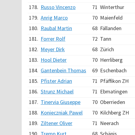
178.
Russo Vincenzo
71
Winterthur
179.
Anrig Marco
70
Maienfeld
180.
Raubal Martin
68
Fällanden
181.
Forrer Rolf
72
Tann
182.
Meyer Dirk
68
Zürich
183.
Hool Dieter
70
Herrliberg
184.
Gantenbein Thomas
69
Eschenbach
185.
Pfister Adrian
71
Pfäffikon ZH
186.
Strunz Michael
71
Ebmatingen
187.
Tinervia Giuseppe
70
Oberrieden
188.
Konieczniak Pawel
70
Kilchberg ZH
189.
Ziltener Oliver
71
Neerach
190.
Tremp Kurt
68
Schänis