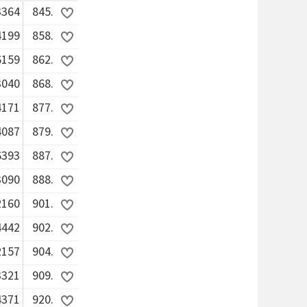
3364
845.
4199
858.
6159
862.
3040
868.
4171
877.
4087
879.
6393
887.
3090
888.
2160
901.
4442
902.
2157
904.
3321
909.
4371
920.