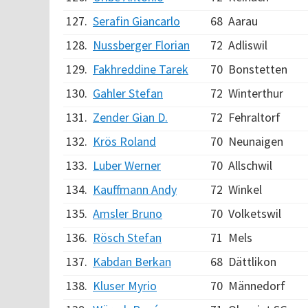
127.
Serafin Giancarlo
68
Aarau
128.
Nussberger Florian
72
Adliswil
129.
Fakhreddine Tarek
70
Bonstetten
130.
Gahler Stefan
72
Winterthur
131.
Zender Gian D.
72
Fehraltorf
132.
Krös Roland
70
Neunaigen
133.
Luber Werner
70
Allschwil
134.
Kauffmann Andy
72
Winkel
135.
Amsler Bruno
70
Volketswil
136.
Rösch Stefan
71
Mels
137.
Kabdan Berkan
68
Dättlikon
138.
Kluser Myrio
70
Männedorf