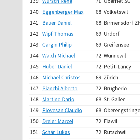
139.
Würsch René
71
Oberriet SG
140.
Eggenberger Max
68
Volketswil
141.
Bauer Daniel
68
Birmensdorf Z
142.
Wipf Thomas
69
Urdorf
143.
Gargin Philip
69
Greifensee
144.
Walch Michael
72
Wünnewil
145.
Huber Daniel
72
Petit-Lancy
146.
Michael Christos
69
Zürich
147.
Bianchi Alberto
72
Brugherio
148.
Martino Dario
68
St. Gallen
149.
Piovesan Claudio
68
Oberengstring
150.
Dreier Marcel
72
Flawil
151.
Schär Lukas
72
Rutschwil