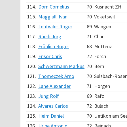
114.
Dorn Cornelius
70
Küsnacht ZH
115.
Maggiulli Ivan
70
Voketswil
116.
Leutwiler Roger
69
Wangen
117.
Rüedi Jürg
71
Chur
118.
Fröhlich Roger
68
Muttenz
119.
Ensor Chris
72
Forch
120.
Schwerzmann Markus
70
Bern
121.
Thomeczek Arno
70
Sulzbach-Rose
122.
Lane Alexander
71
Horgen
123.
Jung Rolf
69
Rafz
124.
Alvarez Carlos
72
Bülach
125.
Heim Daniel
70
Uetikon am Se
126.
Uribe Antonio
72
Reinach