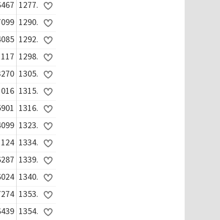
6467
1277.
7099
1290.
4085
1292.
1117
1298.
3270
1305.
1016
1315.
5901
1316.
4099
1323.
1124
1334.
6287
1339.
6024
1340.
7274
1353.
6439
1354.