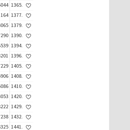
6044
1365.
1164
1377.
4065
1379.
7290
1390.
6539
1394.
4201
1396.
7229
1405.
5906
1408.
6086
1410.
4053
1420.
8222
1429.
7238
1432.
4325
1441.