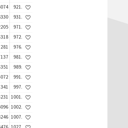
4074
921.
4330
931.
2205
971.
3318
972.
1281
976.
7137
981.
3351
989.
3072
991.
1341
997.
3231
1001.
4096
1002.
4246
1007.
4476
1027.