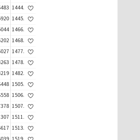
6483
1444.
5920
1445.
5044
1466.
6202
1468.
6027
1477.
4263
1478.
4219
1482.
6448
1505.
6558
1506.
7378
1507.
1307
1511.
6617
1513.
6039
1519.