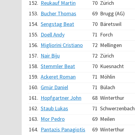
152.
Reukauf Martin
70
Zürich
153.
Bucher Thomas
69
Brugg (AG)
154.
Sengstag Beat
70
Bäretswil
155.
Doell Andy
71
Forch
156.
Migliorini Cristiano
72
Mellingen
157.
Nair Biju
72
Zürich
158.
Stemmler Beat
70
Kuesnacht
159.
Ackeret Roman
71
Möhlin
160.
Gmür Daniel
71
Bülach
161.
Hopfgartner John
68
Winterthur
162.
Staub Lukas
71
Schwerzenbach
163.
Mor Pedro
69
Meilen
164.
Pantazis Panagiotis
69
Winterthur