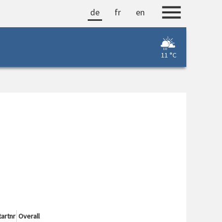
de
fr
en
11 °C
tartnr
Overall