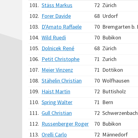
101.
Stäss Markus
72
Zürich
102.
Forer Davide
68
Urdorf
103.
D'Amato Raffaele
70
Bremgarten b. 
104.
Wild Ruedi
70
Bubikon
105.
Dolnicek René
68
Zürich
106.
Petit Christophe
71
Zurich
107.
Meier Vinzenz
71
Dottikon
108.
Stähelin Christian
70
Wolfhausen
109.
Haist Martin
72
Buttisholz
110.
Spring Walter
71
Bern
111.
Gull Christian
72
Schwerzenbach
112.
Russenberger Roger
70
Bubikon
113.
Orelli Carlo
72
Männedorf