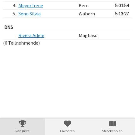
4.
Meyer Irene
Bern
5:01:54
5.
Senn Silvia
Wabern
5:13:27
DNS
Rivera Adele
Magliaso
(6 Teilnehmende)
Verarbeitungszeit: 27ms
Rangliste
Favoriten
Streckenplan