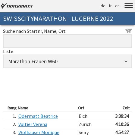
de
fr
en
SWISSCITYMARATHON - LUCERNE 2022
Suche nach Startnr, Name, Ort
Liste
Rang
Name
Ort
Zeit
1.
Odermatt Beatrice
Eich
3:39:34
2.
Vultier Verena
Zürich
4:10:36
3.
Wolhauser Monique
Seiry
4:54:27