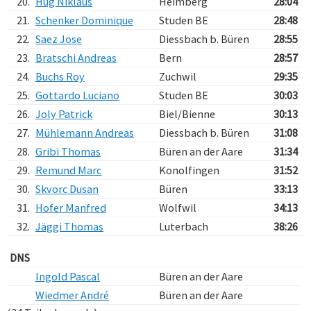
20.
Hug Niklaus
Heimberg
28:04
21.
Schenker Dominique
Studen BE
28:48
22.
Saez Jose
Diessbach b. Büren
28:55
23.
Bratschi Andreas
Bern
28:57
24.
Buchs Roy
Zuchwil
29:35
25.
Gottardo Luciano
Studen BE
30:03
26.
Joly Patrick
Biel/Bienne
30:13
27.
Mühlemann Andreas
Diessbach b. Büren
31:08
28.
Gribi Thomas
Büren an der Aare
31:34
29.
Remund Marc
Konolfingen
31:52
30.
Skvorc Dusan
Büren
33:13
31.
Hofer Manfred
Wolfwil
34:13
32.
Jäggi Thomas
Luterbach
38:26
DNS
Ingold Pascal
Büren an der Aare
Wiedmer André
Büren an der Aare