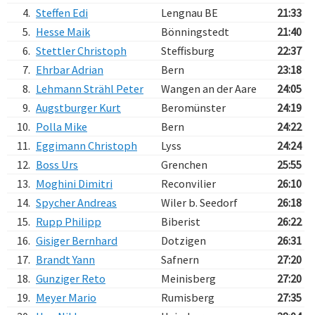
4.
Steffen Edi
Lengnau BE
21:33
5.
Hesse Maik
Bönningstedt
21:40
6.
Stettler Christoph
Steffisburg
22:37
7.
Ehrbar Adrian
Bern
23:18
8.
Lehmann Strähl Peter
Wangen an der Aare
24:05
9.
Augstburger Kurt
Beromünster
24:19
10.
Polla Mike
Bern
24:22
11.
Eggimann Christoph
Lyss
24:24
12.
Boss Urs
Grenchen
25:55
13.
Moghini Dimitri
Reconvilier
26:10
14.
Spycher Andreas
Wiler b. Seedorf
26:18
15.
Rupp Philipp
Biberist
26:22
16.
Gisiger Bernhard
Dotzigen
26:31
17.
Brandt Yann
Safnern
27:20
18.
Gunziger Reto
Meinisberg
27:20
19.
Meyer Mario
Rumisberg
27:35