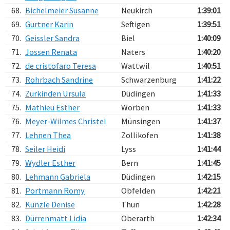
68.
Bichelmeier Susanne
Neukirch
1:39:01
69.
Gurtner Karin
Seftigen
1:39:51
70.
Geissler Sandra
Biel
1:40:09
71.
Jossen Renata
Naters
1:40:20
72.
de cristofaro Teresa
Wattwil
1:40:51
73.
Rohrbach Sandrine
Schwarzenburg
1:41:22
74.
Zurkinden Ursula
Düdingen
1:41:33
75.
Mathieu Esther
Worben
1:41:33
76.
Meyer-Wilmes Christel
Münsingen
1:41:37
77.
Lehnen Thea
Zollikofen
1:41:38
78.
Seiler Heidi
Lyss
1:41:44
79.
Wydler Esther
Bern
1:41:45
80.
Lehmann Gabriela
Düdingen
1:42:15
81.
Portmann Romy
Obfelden
1:42:21
82.
Künzle Denise
Thun
1:42:28
83.
Dürrenmatt Lidia
Oberarth
1:42:34