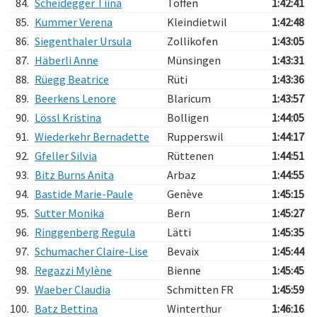
84.
Scheidegger Tiina
Toffen
1:42:41
85.
Kummer Verena
Kleindietwil
1:42:48
86.
Siegenthaler Ursula
Zollikofen
1:43:05
87.
Häberli Anne
Münsingen
1:43:31
88.
Rüegg Beatrice
Rüti
1:43:36
89.
Beerkens Lenore
Blaricum
1:43:57
90.
Lössl Kristina
Bolligen
1:44:05
91.
Wiederkehr Bernadette
Rupperswil
1:44:17
92.
Gfeller Silvia
Rüttenen
1:44:51
93.
Bitz Burns Anita
Arbaz
1:44:55
94.
Bastide Marie-Paule
Genève
1:45:15
95.
Sutter Monika
Bern
1:45:27
96.
Ringgenberg Regula
Lätti
1:45:35
97.
Schumacher Claire-Lise
Bevaix
1:45:44
98.
Regazzi Mylène
Bienne
1:45:45
99.
Waeber Claudia
Schmitten FR
1:45:59
100.
Batz Bettina
Winterthur
1:46:16