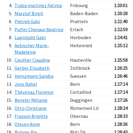
4.
Traba martinez Fatima
Fribourg
1:20:01
5.
Marzluf Birgit
Baden-Baden
1:20:28
6.
Pietrek Gabi
Pratteln
1:21:40
7.
Pulfer Chenaux Beatrice
Erlach
1:22:59
8.
Luginbühl Gabi
Horboden
1:24:41
9.
Aebischer Marie-
Heitenried
1:25:12
Madeleine
10.
Cavillier Claudine
Hauteville
1:25:58
11.
Gerber Elisabeth
Zollbrück
1:26:25
12.
Heinzmann Sandra
Suessen
1:26:46
13.
Joos Rahel
Bern
1:27:14
14.
Thévenaz Florence
Cortaillod
1:27:14
15.
Beyeler Mélanie
Duggingen
1:27:26
16.
Otto Christiane
Römerswil LU
1:28:24
17.
Frasson Brigitte
Obernau
1:28:33
18.
Olesen Anne
Bern
1:28:36
19.
Rohner Pia
Rüti ZH
1:28:43