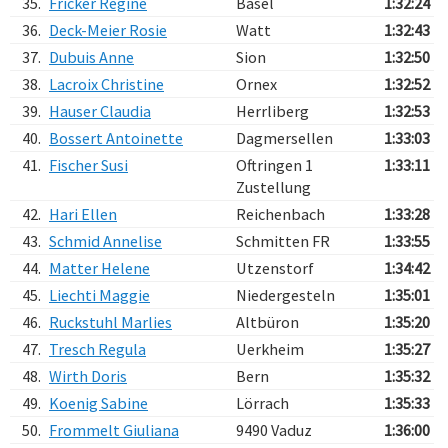
35.
Fricker Regine
Basel
1:32:24
36.
Deck-Meier Rosie
Watt
1:32:43
37.
Dubuis Anne
Sion
1:32:50
38.
Lacroix Christine
Ornex
1:32:52
39.
Hauser Claudia
Herrliberg
1:32:53
40.
Bossert Antoinette
Dagmersellen
1:33:03
41.
Fischer Susi
Oftringen 1
1:33:11
Zustellung
42.
Hari Ellen
Reichenbach
1:33:28
43.
Schmid Annelise
Schmitten FR
1:33:55
44.
Matter Helene
Utzenstorf
1:34:42
45.
Liechti Maggie
Niedergesteln
1:35:01
46.
Ruckstuhl Marlies
Altbüron
1:35:20
47.
Tresch Regula
Uerkheim
1:35:27
48.
Wirth Doris
Bern
1:35:32
49.
Koenig Sabine
Lörrach
1:35:33
50.
Frommelt Giuliana
9490 Vaduz
1:36:00