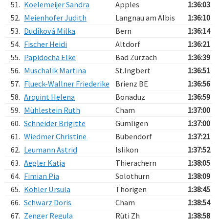
51.
Koelemeijer Sandra
Apples
1:36:03
52.
Meienhofer Judith
Langnau am Albis
1:36:10
53.
Dudíková Milka
Bern
1:36:14
54.
Fischer Heidi
Altdorf
1:36:21
55.
Papidocha Elke
Bad Zurzach
1:36:39
56.
Muschalik Martina
St.Ingbert
1:36:51
57.
Flueck-Wallner Friederike
Brienz BE
1:36:56
58.
Arquint Helena
Bonaduz
1:36:59
59.
Mühlestein Ruth
Cham
1:37:00
60.
Schneider Brigitte
Gümligen
1:37:00
61.
Wiedmer Christine
Bubendorf
1:37:21
62.
Leumann Astrid
Islikon
1:37:52
63.
Aegler Katja
Thierachern
1:38:05
64.
Fimian Pia
Solothurn
1:38:09
65.
Kohler Ursula
Thörigen
1:38:45
66.
Schwarz Doris
Cham
1:38:54
67.
Zenger Regula
Rüti Zh
1:38:58