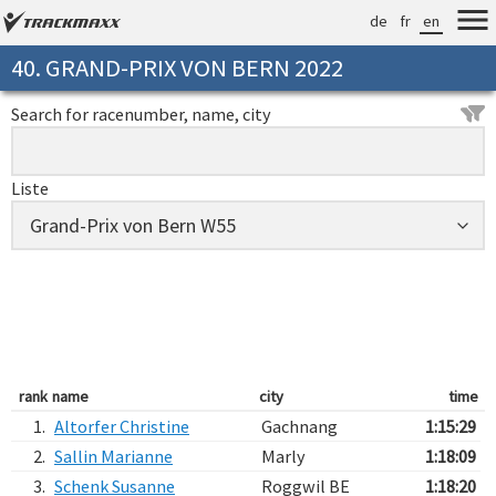
de
fr
en
40. GRAND-PRIX VON BERN 2022
Search for racenumber, name, city
Liste
rank
name
city
time
1.
Altorfer Christine
Gachnang
1:15:29
2.
Sallin Marianne
Marly
1:18:09
3.
Schenk Susanne
Roggwil BE
1:18:20