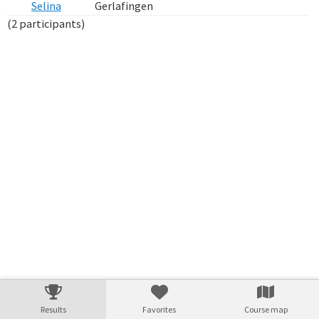
Selina
Gerlafingen
(2 participants)
Verarbeitungszeit: 51ms
Results
Favorites
Course map