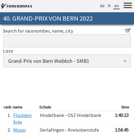
de
fr
en
40. GRAND-PRIX VON BERN 2022
Search for racenumber, name, city
Liste
rank
name
Schule
time
1.
Flückiger
Hindelbank - OSZ Hindelbank
1:40:23
Anja
2.
Moser
Gerlafingen - Kreisoberstufe
1:56:45