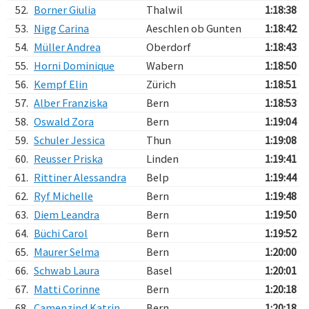
52.
Borner Giulia
Thalwil
1:18:38
53.
Nigg Carina
Aeschlen ob Gunten
1:18:42
54.
Müller Andrea
Oberdorf
1:18:43
55.
Horni Dominique
Wabern
1:18:50
56.
Kempf Elin
Zürich
1:18:51
57.
Alber Franziska
Bern
1:18:53
58.
Oswald Zora
Bern
1:19:04
59.
Schuler Jessica
Thun
1:19:08
60.
Reusser Priska
Linden
1:19:41
61.
Rittiner Alessandra
Belp
1:19:44
62.
Ryf Michelle
Bern
1:19:48
63.
Diem Leandra
Bern
1:19:50
64.
Büchi Carol
Bern
1:19:52
65.
Maurer Selma
Bern
1:20:00
66.
Schwab Laura
Basel
1:20:01
67.
Matti Corinne
Bern
1:20:18
68.
Camenzind Katrin
Bern
1:20:18