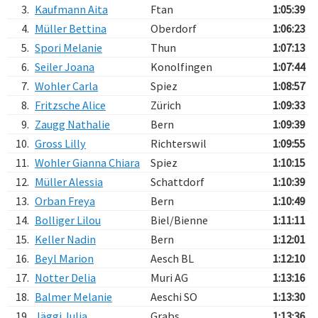
3.
Kaufmann Aita
Ftan
1:05:39
4.
Müller Bettina
Oberdorf
1:06:23
5.
Spori Melanie
Thun
1:07:13
6.
Seiler Joana
Konolfingen
1:07:44
7.
Wohler Carla
Spiez
1:08:57
8.
Fritzsche Alice
Zürich
1:09:33
9.
Zaugg Nathalie
Bern
1:09:39
10.
Gross Lilly
Richterswil
1:09:55
11.
Wohler Gianna Chiara
Spiez
1:10:15
12.
Müller Alessia
Schattdorf
1:10:39
13.
Orban Freya
Bern
1:10:49
14.
Bolliger Lilou
Biel/Bienne
1:11:11
15.
Keller Nadin
Bern
1:12:01
16.
Beyl Marion
Aesch BL
1:12:10
17.
Notter Delia
Muri AG
1:13:16
18.
Balmer Melanie
Aeschi SO
1:13:30
19.
Jäggi Julia
Grabs
1:13:36