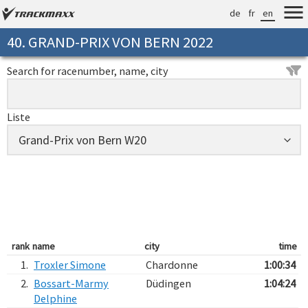
de
fr
en
40. GRAND-PRIX VON BERN 2022
Search for racenumber, name, city
Liste
rank
name
city
time
1.
Troxler Simone
Chardonne
1:00:34
2.
Bossart-Marmy
Düdingen
1:04:24
Delphine