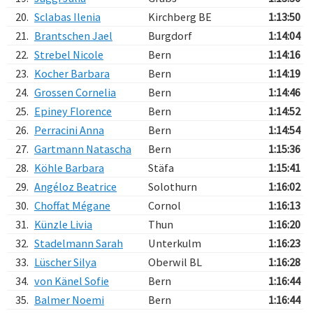
20.
Sclabas Ilenia
Kirchberg BE
1:13:50
21.
Brantschen Jael
Burgdorf
1:14:04
22.
Strebel Nicole
Bern
1:14:16
23.
Kocher Barbara
Bern
1:14:19
24.
Grossen Cornelia
Bern
1:14:46
25.
Epiney Florence
Bern
1:14:52
26.
Perracini Anna
Bern
1:14:54
27.
Gartmann Natascha
Bern
1:15:36
28.
Köhle Barbara
Stäfa
1:15:41
29.
Angéloz Beatrice
Solothurn
1:16:02
30.
Choffat Mégane
Cornol
1:16:13
31.
Künzle Livia
Thun
1:16:20
32.
Stadelmann Sarah
Unterkulm
1:16:23
33.
Lüscher Silya
Oberwil BL
1:16:28
34.
von Känel Sofie
Bern
1:16:44
35.
Balmer Noemi
Bern
1:16:44