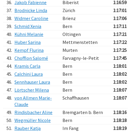
36.
Jakob Fabienne
Biberist
1:16:59
37.
Brodnicke Linda
Zürich
1:17:01
38.
Widmer Caroline
Brienz
1:17:06
39.
Schmid Xenia
Bern
1:17:11
40.
Kühni Melanie
Oltingen
1:17:21
41.
Huber Sarina
Mettmenstetten
1:17:22
42.
Kempf Flurina
Murten
1:17:25
43.
Chofflon Salomé
Farvagny-le-Petit
1:17:45
44.
Kramis Carla
Bern
1:18:01
45.
Calchini Laura
Bern
1:18:02
46.
Sennhauser Laura
Bern
1:18:02
47.
Lörtscher Milena
Bern
1:18:07
48.
von Allmen Marie-
Schaffhausen
1:18:07
Claude
49.
Rindisbacher Aline
Bremgarten b. Bern
1:18:16
50.
Wegmüller Nicole
Bern
1:18:18
51.
Rauber Katja
Im Fang
1:18:19