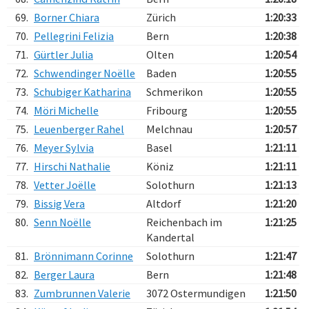
69.
Borner Chiara
Zürich
1:20:33
70.
Pellegrini Felizia
Bern
1:20:38
71.
Gürtler Julia
Olten
1:20:54
72.
Schwendinger Noëlle
Baden
1:20:55
73.
Schubiger Katharina
Schmerikon
1:20:55
74.
Möri Michelle
Fribourg
1:20:55
75.
Leuenberger Rahel
Melchnau
1:20:57
76.
Meyer Sylvia
Basel
1:21:11
77.
Hirschi Nathalie
Köniz
1:21:11
78.
Vetter Joëlle
Solothurn
1:21:13
79.
Bissig Vera
Altdorf
1:21:20
80.
Senn Noëlle
Reichenbach im
1:21:25
Kandertal
81.
Brönnimann Corinne
Solothurn
1:21:47
82.
Berger Laura
Bern
1:21:48
83.
Zumbrunnen Valerie
3072 Ostermundigen
1:21:50