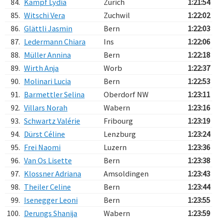
84.
Kämpf Lydia
Zürich
1:21:54
85.
Witschi Vera
Zuchwil
1:22:02
86.
Glättli Jasmin
Bern
1:22:03
87.
Ledermann Chiara
Ins
1:22:06
88.
Müller Annina
Bern
1:22:18
89.
Wirth Anja
Worb
1:22:37
90.
Molinari Lucia
Bern
1:22:53
91.
Barmettler Selina
Oberdorf NW
1:23:11
92.
Villars Norah
Wabern
1:23:16
93.
Schwartz Valérie
Fribourg
1:23:19
94.
Dürst Céline
Lenzburg
1:23:24
95.
Frei Naomi
Luzern
1:23:36
96.
Van Os Lisette
Bern
1:23:38
97.
Klossner Adriana
Amsoldingen
1:23:43
98.
Theiler Celine
Bern
1:23:44
99.
Isenegger Leoni
Bern
1:23:55
100.
Derungs Shanija
Wabern
1:23:59