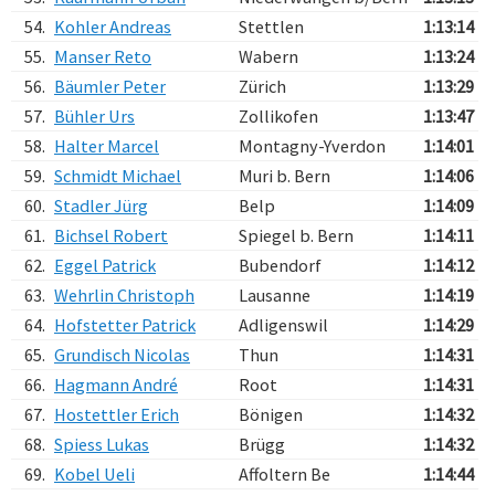
54.
Kohler Andreas
Stettlen
1:13:14
55.
Manser Reto
Wabern
1:13:24
56.
Bäumler Peter
Zürich
1:13:29
57.
Bühler Urs
Zollikofen
1:13:47
58.
Halter Marcel
Montagny-Yverdon
1:14:01
59.
Schmidt Michael
Muri b. Bern
1:14:06
60.
Stadler Jürg
Belp
1:14:09
61.
Bichsel Robert
Spiegel b. Bern
1:14:11
62.
Eggel Patrick
Bubendorf
1:14:12
63.
Wehrlin Christoph
Lausanne
1:14:19
64.
Hofstetter Patrick
Adligenswil
1:14:29
65.
Grundisch Nicolas
Thun
1:14:31
66.
Hagmann André
Root
1:14:31
67.
Hostettler Erich
Bönigen
1:14:32
68.
Spiess Lukas
Brügg
1:14:32
69.
Kobel Ueli
Affoltern Be
1:14:44