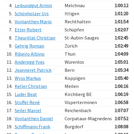
4.
Leibundgut Armin
Melchnau
1:00:12
5.
Schönholzer Urs
Ittigen
1:01:20
6.
Vonlanthen Mario
Rechthalten
1:01:54
7.
Etter Robert
Schüpfen
1:02:07
8.
Theurillat Christian
St-Aubin-Sauges
1:02:45
9.
Gehrig Roman
Zürich
1:02:49
10.
Ribeiro Albino
Thun
1:04:09
11.
Anderegg Yves
Würenlos
1:05:01
12.
Jeanneret Patrick
Bern
1:05:34
13.
Wyss Markus
Koppigen
1:05:40
14.
Keller Christian
Meilen
1:06:16
15.
Luder Beat
Kirchberg BE
1:06:19
16.
Stoffel René
Visperterminen
1:06:58
17.
Seiler Marcel
Reichenbach
1:07:07
18.
Vonlanthen Daniel
Corpataux-Magnedens
1:07:52
19.
Schiffmann Frank
Burgdorf
1:08:08