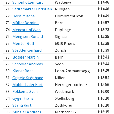
70.
Schönholzer Kurt
Wattenwil
1:14:46
71.
Strittmatter Christian
Rubigen
1:14:48
72.
Deiss Mischa
Hombrechtikon
1:14:49
73.
Müller Dominik
Bern
1:14:57
74.
Mencattini Yvan
Puplinge
1:15:23
75.
Mengisen Ronald
Signau
1:15:35
76.
Meister Rolf
6010 Kriens
1:15:39
77.
Stettler Gerhard
Zürich
1:15:39
78.
Bösiger Martin
Bern
1:15:43
79.
Schödler Andreas
Seon
1:15:44
80.
Kiener Beat
Lohn-Ammannsegg
1:15:45
81.
Griggio Stéphane
Niffer
1:15:54
82.
Mühlethaler Kurt
Herzogenbuchsee
1:15:56
83.
Fokkema Sven
Wedemark
1:16:00
84.
Gyger Franz
Steffisburg
1:16:10
85.
Stähli Kurt
Zollikofen
1:16:10
86.
Künzler Andreas
Marbach SG
1:16:15