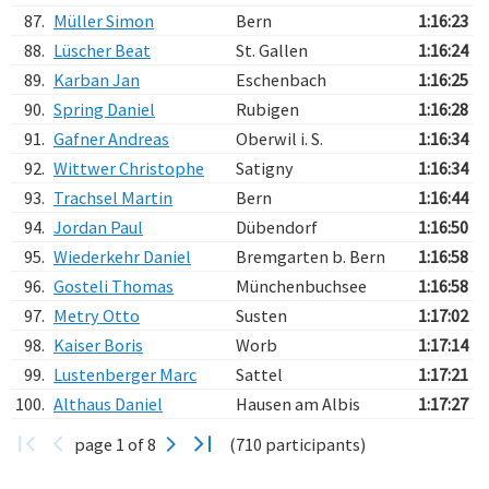
87.
Müller Simon
Bern
1:16:23
88.
Lüscher Beat
St. Gallen
1:16:24
89.
Karban Jan
Eschenbach
1:16:25
90.
Spring Daniel
Rubigen
1:16:28
91.
Gafner Andreas
Oberwil i. S.
1:16:34
92.
Wittwer Christophe
Satigny
1:16:34
93.
Trachsel Martin
Bern
1:16:44
94.
Jordan Paul
Dübendorf
1:16:50
95.
Wiederkehr Daniel
Bremgarten b. Bern
1:16:58
96.
Gosteli Thomas
Münchenbuchsee
1:16:58
97.
Metry Otto
Susten
1:17:02
98.
Kaiser Boris
Worb
1:17:14
99.
Lustenberger Marc
Sattel
1:17:21
100.
Althaus Daniel
Hausen am Albis
1:17:27
page 1 of 8
(710 participants)
Verarbeitungszeit: 53ms