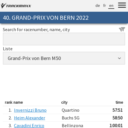
de
fr
en
40. GRAND-PRIX VON BERN 2022
Search for racenumber, name, city
Liste
rank
name
city
time
1.
Invernizzi Bruno
Quartino
57:51
2.
Heim Alexander
Buchs SG
58:50
3.
Cavadini Enrico
Bellinzona
1:00:01