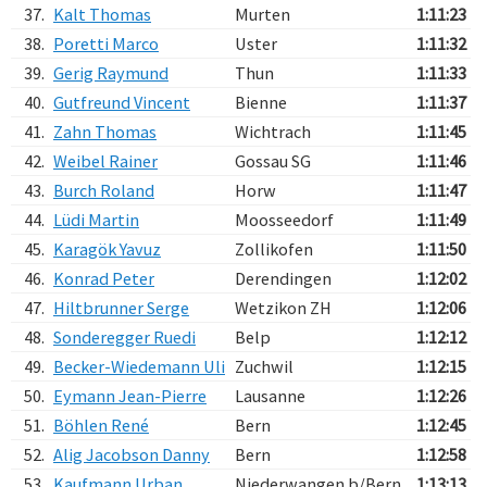
37.
Kalt Thomas
Murten
1:11:23
38.
Poretti Marco
Uster
1:11:32
39.
Gerig Raymund
Thun
1:11:33
40.
Gutfreund Vincent
Bienne
1:11:37
41.
Zahn Thomas
Wichtrach
1:11:45
42.
Weibel Rainer
Gossau SG
1:11:46
43.
Burch Roland
Horw
1:11:47
44.
Lüdi Martin
Moosseedorf
1:11:49
45.
Karagök Yavuz
Zollikofen
1:11:50
46.
Konrad Peter
Derendingen
1:12:02
47.
Hiltbrunner Serge
Wetzikon ZH
1:12:06
48.
Sonderegger Ruedi
Belp
1:12:12
49.
Becker-Wiedemann Uli
Zuchwil
1:12:15
50.
Eymann Jean-Pierre
Lausanne
1:12:26
51.
Böhlen René
Bern
1:12:45
52.
Alig Jacobson Danny
Bern
1:12:58
53.
Kaufmann Urban
Niederwangen b/Bern
1:13:13