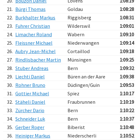
20.
Bouzon Daniel
Lovens
1:08:19
21.
Bürgi Thomas
Goldau
1:08:28
22.
Burkhalter Markus
Riggisberg
1:08:31
23.
Fuhrer Christian
Wilderswil
1:09:01
24.
Limacher Roland
Wabern
1:09:10
25.
Fleissner Michael
Niederwangen
1:09:14
26.
Aubry Jean-Michel
Cortaillod
1:09:18
27.
Rindlisbacher Martin
Münsingen
1:09:25
28.
Stuber Andreas
Bern
1:09:32
29.
Liechti Daniel
Büren an der Aare
1:09:38
30.
Rohner Bruno
Düdingen/Guin
1:09:53
31.
Gottier Michael
Spiez
1:10:17
32.
Stäheli Daniel
Fraubrunnen
1:10:19
33.
Zürcher Dario
Bern
1:10:22
34.
Schneider Luk
Bern
1:10:37
35.
Gerber Roger
Biberist
1:10:48
36.
Heiniger Markus
Niederscherli
1:10:52