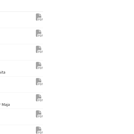
ita
r Maja