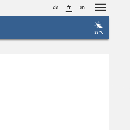
de
fr
en
23 °C