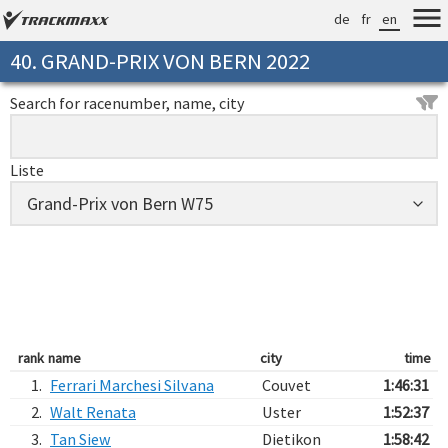
de
fr
en
40. GRAND-PRIX VON BERN 2022
Search for racenumber, name, city
Liste
rank
name
city
time
1.
Ferrari Marchesi Silvana
Couvet
1:46:31
2.
Walt Renata
Uster
1:52:37
3.
Tan Siew
Dietikon
1:58:42