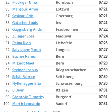
85.
Flückiger Nino
Rohrbach
07:20
86.
Mansouri Amin
Lotzwil
07:21
87.
Sasivari Edis
Oberburg
07:21
88.
Gatschet Louis
Ins
07:21
89.
Guggisberg Andrin
Fraubrunnen
07:22
90.
Zulliger Joel
Madiswil
07:24
91.
Reina Dion
Liebefeld
07:25
92.
Salvisberg Yaron
Langnau
07:27
93.
Bucher Ramon
Bern
07:28
94.
Mignot Maël
Bern
07:28
95.
Steiner Joshua
Rüegsauschachen
07:30
96.
Schär Fabrice
Seltisberg
07:30
97.
Nyffenegger Elia
Schwarzenburg
07:30
98.
Li Jivin
Ittigen
07:31
99.
Bächtold Timothy
Burgdorf
07:31
100.
Marth Leonardo
Aadorf
07:31