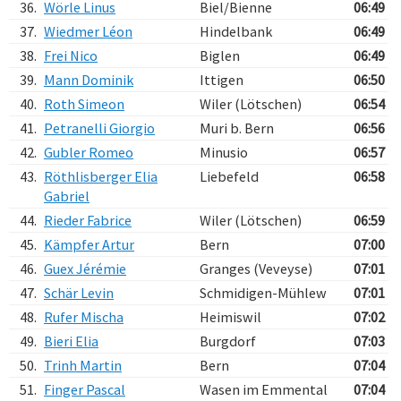
36.
Wörle Linus
Biel/Bienne
06:49
37.
Wiedmer Léon
Hindelbank
06:49
38.
Frei Nico
Biglen
06:49
39.
Mann Dominik
Ittigen
06:50
40.
Roth Simeon
Wiler (Lötschen)
06:54
41.
Petranelli Giorgio
Muri b. Bern
06:56
42.
Gubler Romeo
Minusio
06:57
43.
Röthlisberger Elia
Liebefeld
06:58
Gabriel
44.
Rieder Fabrice
Wiler (Lötschen)
06:59
45.
Kämpfer Artur
Bern
07:00
46.
Guex Jérémie
Granges (Veveyse)
07:01
47.
Schär Levin
Schmidigen-Mühlew
07:01
48.
Rufer Mischa
Heimiswil
07:02
49.
Bieri Elia
Burgdorf
07:03
50.
Trinh Martin
Bern
07:04
51.
Finger Pascal
Wasen im Emmental
07:04