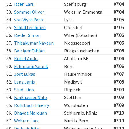
52.
Itten Lars
Steffisburg
07:04
53.
Sommer Oliver
Weier im Emmental
07:04
54.
von Wyss Paco
Lyss
07:05
55.
Schlatter Julien
Oberdorf
07:05
56.
Rieder Simon
Wiler (Lötschen)
07:06
57.
Thisakumar Naveen
Moosseedorf
07:06
58.
Balsiger Fabian
Rüegsauschachen
07:06
59.
Kobel Andri
Affoltern BE
07:06
60.
Fehlmann Yannik
Bern
07:06
61.
Jost Lukas
Häusernmoos
07:07
62.
Lanz Janis
Madiswil
07:08
63.
Stüdi Lino
Birgisch
07:09
64.
Fankhauser Niilo
Stettlen
07:09
65.
Rohrbach Thierry
Worblaufen
07:09
66.
Dhayat Marouan
Schliern b. Köniz
07:10
67.
Wehren Lars
Muri b. Bern
07:10
68.
Dedovic Elias
Wangen an der Aare
07:10