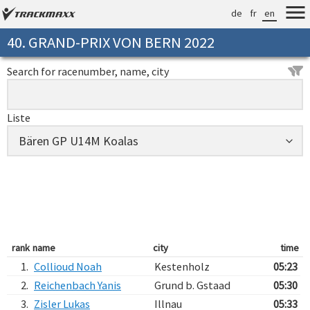
de
fr
en
40. GRAND-PRIX VON BERN 2022
Search for racenumber, name, city
Liste
rank
name
city
time
1.
Collioud Noah
Kestenholz
05:23
2.
Reichenbach Yanis
Grund b. Gstaad
05:30
3.
Zisler Lukas
Illnau
05:33