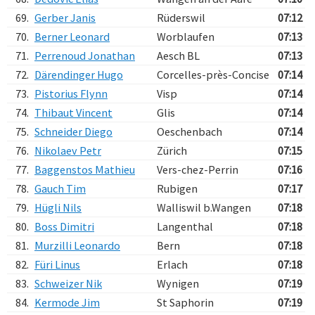
69.
Gerber Janis
Rüderswil
07:12
70.
Berner Leonard
Worblaufen
07:13
71.
Perrenoud Jonathan
Aesch BL
07:13
72.
Därendinger Hugo
Corcelles-près-Concise
07:14
73.
Pistorius Flynn
Visp
07:14
74.
Thibaut Vincent
Glis
07:14
75.
Schneider Diego
Oeschenbach
07:14
76.
Nikolaev Petr
Zürich
07:15
77.
Baggenstos Mathieu
Vers-chez-Perrin
07:16
78.
Gauch Tim
Rubigen
07:17
79.
Hügli Nils
Walliswil b.Wangen
07:18
80.
Boss Dimitri
Langenthal
07:18
81.
Murzilli Leonardo
Bern
07:18
82.
Füri Linus
Erlach
07:18
83.
Schweizer Nik
Wynigen
07:19
84.
Kermode Jim
St Saphorin
07:19