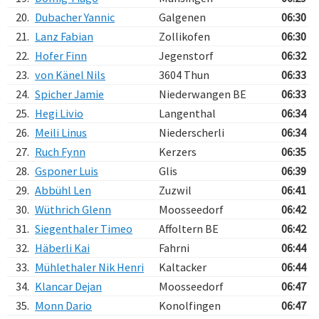
20.
Dubacher Yannic
Galgenen
06:30
21.
Lanz Fabian
Zollikofen
06:30
22.
Hofer Finn
Jegenstorf
06:32
23.
von Känel Nils
3604 Thun
06:33
24.
Spicher Jamie
Niederwangen BE
06:33
25.
Hegi Livio
Langenthal
06:34
26.
Meili Linus
Niederscherli
06:34
27.
Ruch Fynn
Kerzers
06:35
28.
Gsponer Luis
Glis
06:39
29.
Abbühl Len
Zuzwil
06:41
30.
Wüthrich Glenn
Moosseedorf
06:42
31.
Siegenthaler Timeo
Affoltern BE
06:42
32.
Häberli Kai
Fahrni
06:44
33.
Mühlethaler Nik Henri
Kaltacker
06:44
34.
Klancar Dejan
Moosseedorf
06:47
35.
Monn Dario
Konolfingen
06:47