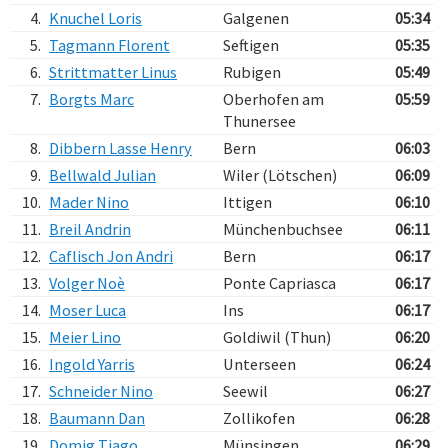
4.
Knuchel Loris
Galgenen
05:34
5.
Tagmann Florent
Seftigen
05:35
6.
Strittmatter Linus
Rubigen
05:49
7.
Borgts Marc
Oberhofen am
05:59
Thunersee
8.
Dibbern Lasse Henry
Bern
06:03
9.
Bellwald Julian
Wiler (Lötschen)
06:09
10.
Mader Nino
Ittigen
06:10
11.
Breil Andrin
Münchenbuchsee
06:11
12.
Caflisch Jon Andri
Bern
06:17
13.
Volger Noè
Ponte Capriasca
06:17
14.
Moser Luca
Ins
06:17
15.
Meier Lino
Goldiwil (Thun)
06:20
16.
Ingold Yarris
Unterseen
06:24
17.
Schneider Nino
Seewil
06:27
18.
Baumann Dan
Zollikofen
06:28
19.
Domig Tiago
Münsingen
06:29