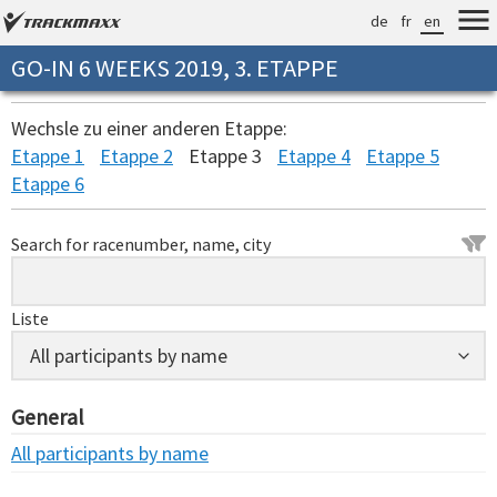
de
fr
en
GO-IN 6 WEEKS 2019, 3. ETAPPE
Wechsle zu einer anderen Etappe:
Etappe 1
Etappe 2
Etappe 3
Etappe 4
Etappe 5
Etappe 6
Search for racenumber, name, city
Liste
General
All participants by name